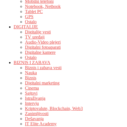
Mobilni telefoni
Notebook, Netbook
Tablet PC
GPS
Ostalo
DIGITALIJE
Digitalije vesti
TV uređaji
Audio-Video plejeri
Digitalni fotoaparati
Digitalne kamere
Ostalo
BIZNIS I ZABAVA
Biznis i zabava vesti
Nauka
Biznis
Digitalni marketing
Cinema
Sajtovi
Istraživanja
Intervju
Kriptovalute, Blockchain, Web3
Zanimljivosti
Dešavanja
IT Elite Academy