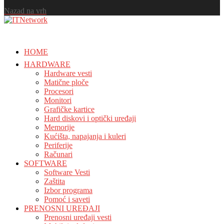
Nazad na vrh
HOME
HARDWARE
Hardware vesti
Matične ploče
Procesori
Monitori
Grafičke kartice
Hard diskovi i optički uređaji
Memorije
Kućišta, napajanja i kuleri
Periferije
Računari
SOFTWARE
Software Vesti
Zaštita
Izbor programa
Pomoć i saveti
PRENOSNI UREĐAJI
Prenosni uređaji vesti