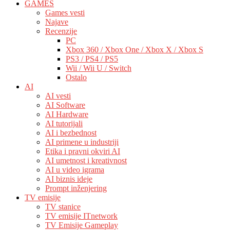
GAMES
Games vesti
Najave
Recenzije
PC
Xbox 360 / Xbox One / Xbox X / Xbox S
PS3 / PS4 / PS5
Wii / Wii U / Switch
Ostalo
AI
AI vesti
AI Software
AI Hardware
AI tutorijali
AI i bezbednost
AI primene u industriji
Etika i pravni okviri AI
AI umetnost i kreativnost
AI u video igrama
AI biznis ideje
Prompt inženjering
TV emisije
TV stanice
TV emisije ITnetwork
TV Emisije Gameplay