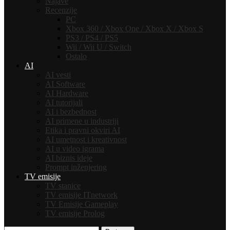
Najave
Recenzije
PC
Xbox 360 / Xbox One / Xbox X / Xbox S
PS3 / PS4 / PS5
Wii / Wii U / Switch
Ostalo
AI
AI vesti
AI Software
AI Hardware
AI tutorijali
AI i bezbednost
AI primene u industriji
Etika i pravni okviri AI
AI umetnost i kreativnost
AI u video igrama
AI biznis ideje
Prompt inženjering
TV emisije
TV stanice
TV emisije ITnetwork
TV Emisije Gameplay
TV emisije Prolog