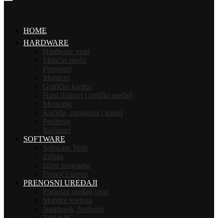
HOME
HARDWARE
Hardware vesti
Matične ploče
Procesori
Monitori
Grafičke kartice
Hard diskovi i optički uređaji
Memorije
Kućišta, napajanja i kuleri
Periferije
Računari
SOFTWARE
Software Vesti
Zaštita
Izbor programa
Pomoć i saveti
PRENOSNI UREĐAJI
Prenosni uređaji vesti
Mobilni telefoni
Notebook, Netbook
Tablet PC