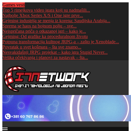
Games vesti
Top 5 rimejkova video igara koji su nadmašili...
Najbolje Xbox Series X/S i One igre prve...
Gejming industrija se menja iz korena: Saudijska Arabija...
Sprema se haos na bojnom polju – sve...
Neispričana priča o otkazanoj igri – kako je...
Gejming: Od grafike ka proceduralnom životu
Potpuna transformacija kultnog JRPG-a – zašto je Xenoblade...
Povratak u svet košmara – šta sve znamo...
Nesvakidašnji JRPG projekat – kako igra Stupid Never...
Velika očekivanja i planovi za nastavak – šta...