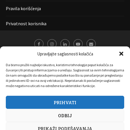
Pravila korišćenja
Privatnost korisnika
Upravljajte saglasnosti kolačića
Da bismo pružili najbolje iskustvo, koristimo tehnologije poput kolačića za
čuvanje i/ili pristup informacijama o uređaju. Saglasnost sa ovim tehnologijama
će nam omogućiti da obrađujemo podatke kao što su ponašanje pri pregledanju
ili jedinstveni ID-ovi na ovoj veb lokaciji. Nepristanak ili povlačenje saglasnosti
može negativno uticati na određene karakteristike i funkcije.
PRIHVATI
O nama
Marketing
Kontakt
FAQ
Privatnost korisnika
ODBIJ
Pravila korišćenja
Disclaimer
Copyright 2017 All Right Reserved by
Joombooz
PRIKAŽI PODEŠAVANJA