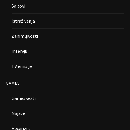
Sajtovi
Istraživanja
Zanimljivosti
Intervju
TV emisije
GAMES
Games vesti
Najave
Recenzije