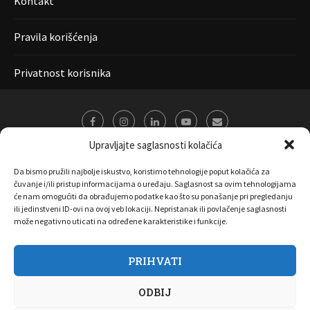
Kontakt
Pravila korišćenja
Privatnost korisnika
Upravljajte saglasnosti kolačića
Da bismo pružili najbolje iskustvo, koristimo tehnologije poput kolačića za
čuvanje i/ili pristup informacijama o uređaju. Saglasnost sa ovim tehnologijama
će nam omogućiti da obrađujemo podatke kao što su ponašanje pri pregledanju
ili jedinstveni ID-ovi na ovoj veb lokaciji. Nepristanak ili povlačenje saglasnosti
može negativno uticati na određene karakteristike i funkcije.
PRIHVATI
O nama
Marketing
Kontakt
FAQ
Privatnost korisnika
ODBIJ
Pravila korišćenja
Disclaimer