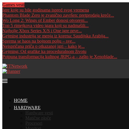
Games vesti
Igre koje su bile godinama ispred svog vremena
Phantom Blade Zero je zvanično završen: pretprodaja kreće...
Wo Long 2: Wings of Ember donosi otvoreni...
Top 5 rimejkova video igara koji su nadmašili...
Najbolje Xbox Series X/S i One igre prve...
Gejming industrija se menja iz korena: Saudijska Arabija...
Sprema se haos na bojnom polju – sve...
Neispričana priča o otkazanoj igri – kako je...
Gejming: Od grafike ka proceduralnom životu
Potpuna transformacija kultnog JRPG-a – zašto je Xenoblade...
HOME
HARDWARE
Hardware vesti
Matične ploče
Procesori
Monitori