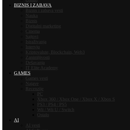
BIZNIS I ZABAVA
Biznis i zabava vesti
Nauka
Biznis
Digitalni marketing
Cinema
Sajtovi
Istraživanja
Intervju
Kriptovalute, Blockchain, Web3
Zanimljivosti
Dešavanja
IT Elite Academy
GAMES
Games vesti
Najave
Recenzije
PC
Xbox 360 / Xbox One / Xbox X / Xbox S
PS3 / PS4 / PS5
Wii / Wii U / Switch
Ostalo
AI
AI vesti