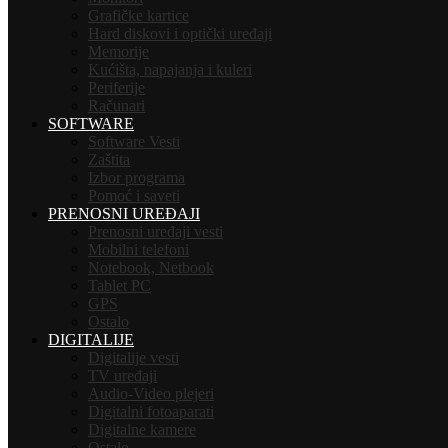
Grafičke kartice
Hard diskovi i optički uređaji
Memorije
Kućišta, napajanja i kuleri
Periferije
Računari
SOFTWARE
Software Vesti
Zaštita
Izbor programa
Pomoć i saveti
PRENOSNI UREĐAJI
Prenosni uređaji vesti
Mobilni telefoni
Notebook, Netbook
Tablet PC
GPS
Ostalo
DIGITALIJE
Digitalije vesti
TV uređaji
Audio-Video plejeri
Digitalni fotoaparati
Digitalne kamere
Ostalo