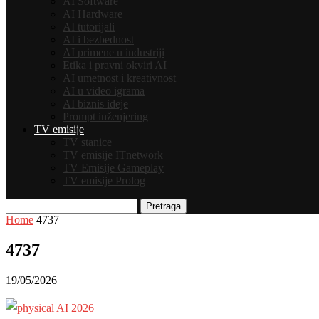
AI Software
AI Hardware
AI tutorijali
AI i bezbednost
AI primene u industriji
Etika i pravni okviri AI
AI umetnost i kreativnost
AI u video igrama
AI biznis ideje
Prompt inženjering
TV emisije
TV stanice
TV emisije ITnetwork
TV Emisije Gameplay
TV emisije Prolog
Pretraga
Home
4737
4737
19/05/2026