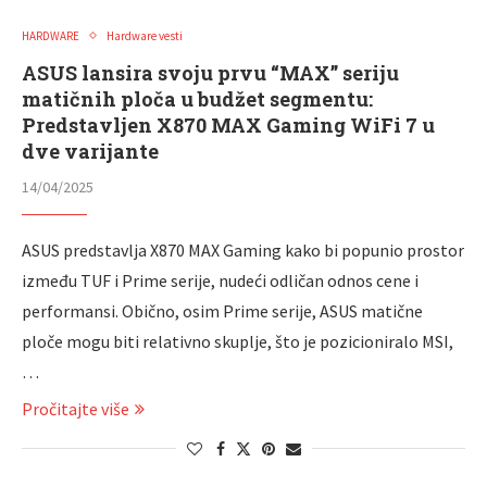
HARDWARE
Hardware vesti
ASUS lansira svoju prvu “MAX” seriju
matičnih ploča u budžet segmentu:
Predstavljen X870 MAX Gaming WiFi 7 u
dve varijante
14/04/2025
ASUS predstavlja X870 MAX Gaming kako bi popunio prostor
između TUF i Prime serije, nudeći odličan odnos cene i
performansi. Obično, osim Prime serije, ASUS matične
ploče mogu biti relativno skuplje, što je pozicioniralo MSI,
…
Pročitajte više