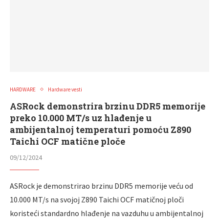
HARDWARE
Hardware vesti
ASRock demonstrira brzinu DDR5 memorije
preko 10.000 MT/s uz hlađenje u
ambijentalnoj temperaturi pomoću Z890
Taichi OCF matične ploče
09/12/2024
ASRock je demonstrirao brzinu DDR5 memorije veću od
10.000 MT/s na svojoj Z890 Taichi OCF matičnoj ploči
koristeći standardno hlađenje na vazduhu u ambijentalnoj