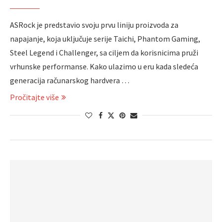
ASRock je predstavio svoju prvu liniju proizvoda za
napajanje, koja uključuje serije Taichi, Phantom Gaming,
Steel Legend i Challenger, sa ciljem da korisnicima pruži
vrhunske performanse. Kako ulazimo u eru kada sledeća
generacija računarskog hardvera …
Pročitajte više