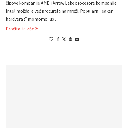
čipove kompanije AMD i Arrow Lake procesore kompanije
Intel možda je već procurela na mreži. Popularni leaker
hardvera @momomo_us …
Pročitajte više