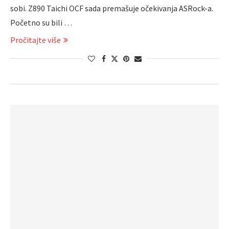
sobi. Z890 Taichi OCF sada premašuje očekivanja ASRock-a.
Početno su bili …
Pročitajte više