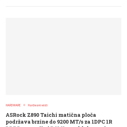
HARDWARE
Hardware vesti
ASRock Z890 Taichi matična ploča
podržava brzine do 9200 MT/s za 1DPC 1R