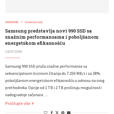
HARDWARE
Hardware vesti
Samsung predstavlja novi 990 SSD sa
snažnim performansama i poboljšanom
energetskom efikasnošću
14/07/2026
Samsung 990 SSD pruža snažne performanse sa
sekvencijalnom brzinom čitanja do 7.250 MB/s i za 38%
poboljšanom energetskom efikasnošću u odnosu na svog
prethodnika. Opcije od 1 TB i 2 TB proširuju mogućnosti
nadogradnje računara …
Pročitajte više