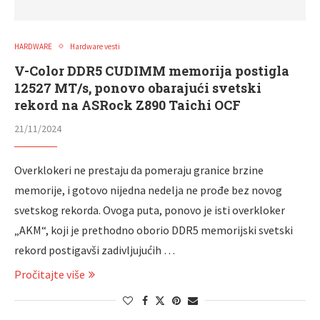
HARDWARE
Hardware vesti
V-Color DDR5 CUDIMM memorija postigla
12527 MT/s, ponovo obarajući svetski
rekord na ASRock Z890 Taichi OCF
21/11/2024
Overklokeri ne prestaju da pomeraju granice brzine
memorije, i gotovo nijedna nedelja ne prođe bez novog
svetskog rekorda. Ovoga puta, ponovo je isti overkloker
„AKM“, koji je prethodno oborio DDR5 memorijski svetski
rekord postigavši zadivljujućih …
Pročitajte više