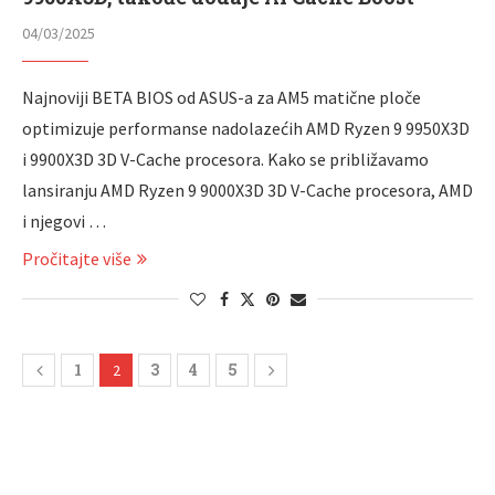
04/03/2025
Najnoviji BETA BIOS od ASUS-a za AM5 matične ploče
optimizuje performanse nadolazećih AMD Ryzen 9 9950X3D
i 9900X3D 3D V-Cache procesora. Kako se približavamo
lansiranju AMD Ryzen 9 9000X3D 3D V-Cache procesora, AMD
i njegovi …
Pročitajte više
1
3
4
5
2