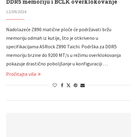
DDR5 memoriju i BCLK overklokovanje
12/09/2024
Nadolazeće Z890 matične ploče će podržavati bržu
memoriju odmah iz kutije, što je otkriveno u
specifikacijama ASRock Z890 Taichi. Podrška za DDR5
memoriju brzine do 9200 MT/s u režimu overklokovanja
pokazuje drastično poboljšanje u konfiguraciji …
Pročitajte više