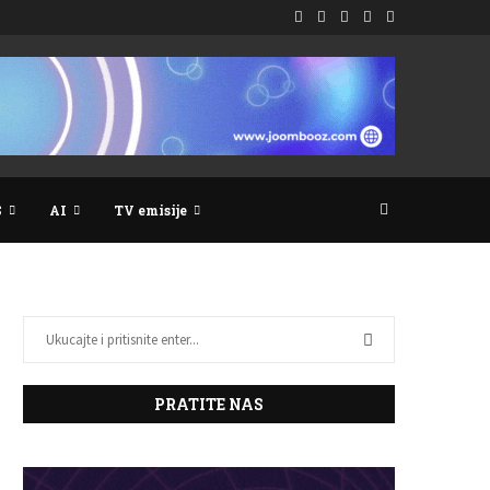
S
AI
TV emisije
PRATITE NAS