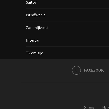
Sajtovi
Istraživanja
Zanimljivosti
Intervju
TV emisije
FACEBOOK
O nama
Mark