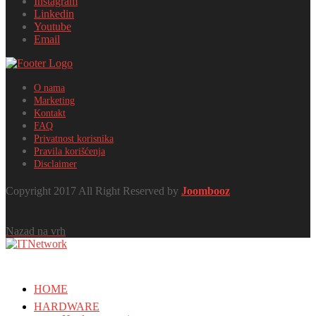
Instagram
Linkedin
Youtube
Email
O nama
Marketing
Kontakt
FAQ
Privatnost korisnika
Pravila korišćenja
Disclaimer
Copyright 2017 All Right Reserved by
Joombooz
Nazad na vrh
HOME
HARDWARE