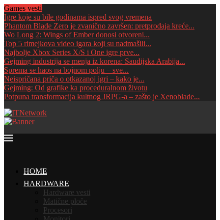
Games vesti
Igre koje su bile godinama ispred svog vremena
Phantom Blade Zero je zvanično završen: pretprodaja kreće...
Wo Long 2: Wings of Ember donosi otvoreni...
Top 5 rimejkova video igara koji su nadmašili...
Najbolje Xbox Series X/S i One igre prve...
Gejming industrija se menja iz korena: Saudijska Arabija...
Sprema se haos na bojnom polju – sve...
Neispričana priča o otkazanoj igri – kako je...
Gejming: Od grafike ka proceduralnom životu
Potpuna transformacija kultnog JRPG-a – zašto je Xenoblade...
HOME
HARDWARE
Hardware vesti
Matične ploče
Procesori
Monitori