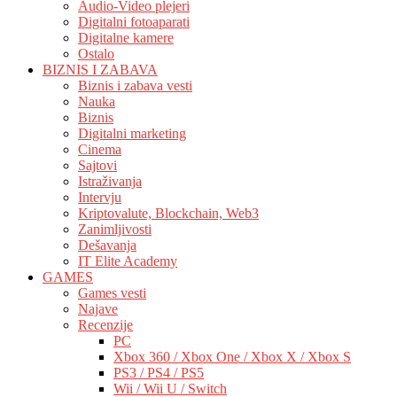
Audio-Video plejeri
Digitalni fotoaparati
Digitalne kamere
Ostalo
BIZNIS I ZABAVA
Biznis i zabava vesti
Nauka
Biznis
Digitalni marketing
Cinema
Sajtovi
Istraživanja
Intervju
Kriptovalute, Blockchain, Web3
Zanimljivosti
Dešavanja
IT Elite Academy
GAMES
Games vesti
Najave
Recenzije
PC
Xbox 360 / Xbox One / Xbox X / Xbox S
PS3 / PS4 / PS5
Wii / Wii U / Switch