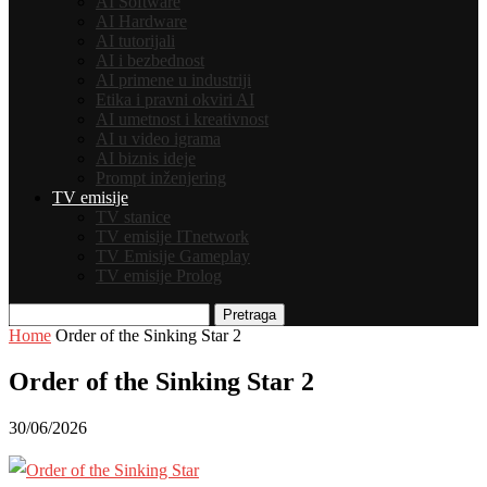
AI Software
AI Hardware
AI tutorijali
AI i bezbednost
AI primene u industriji
Etika i pravni okviri AI
AI umetnost i kreativnost
AI u video igrama
AI biznis ideje
Prompt inženjering
TV emisije
TV stanice
TV emisije ITnetwork
TV Emisije Gameplay
TV emisije Prolog
Pretraga
Home
Order of the Sinking Star 2
Order of the Sinking Star 2
30/06/2026