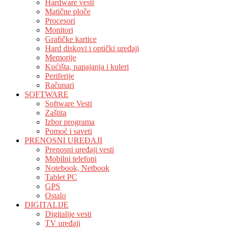
Hardware vesti
Matične ploče
Procesori
Monitori
Grafičke kartice
Hard diskovi i optički uređaji
Memorije
Kućišta, napajanja i kuleri
Periferije
Računari
SOFTWARE
Software Vesti
Zaštita
Izbor programa
Pomoć i saveti
PRENOSNI UREĐAJI
Prenosni uređaji vesti
Mobilni telefoni
Notebook, Netbook
Tablet PC
GPS
Ostalo
DIGITALIJE
Digitalije vesti
TV uređaji