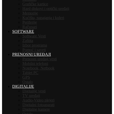
Grafičke kartice
Hard diskovi i optički uređaji
Memorije
Kućišta, napajanja i kuleri
Periferije
Računari
SOFTWARE
Software Vesti
Zaštita
Izbor programa
Pomoć i saveti
PRENOSNI UREĐAJI
Prenosni uređaji vesti
Mobilni telefoni
Notebook, Netbook
Tablet PC
GPS
Ostalo
DIGITALIJE
Digitalije vesti
TV uređaji
Audio-Video plejeri
Digitalni fotoaparati
Digitalne kamere
Ostalo