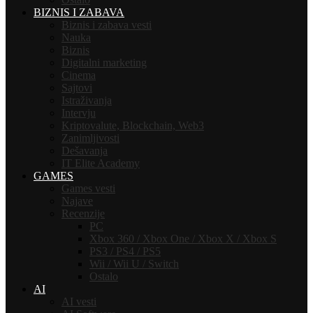
BIZNIS I ZABAVA
Biznis i zabava vesti
Nauka
Biznis
Digitalni marketing
Cinema
Sajtovi
Istraživanja
Intervju
Kriptovalute, Blockchain, Web3
Zanimljivosti
Dešavanja
IT Elite Academy
GAMES
Games vesti
Najave
Recenzije
PC
Xbox 360 / Xbox One / Xbox X / Xbox S
PS3 / PS4 / PS5
Wii / Wii U / Switch
Ostalo
AI
AI vesti