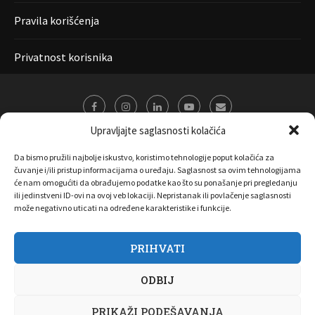
Pravila korišćenja
Privatnost korisnika
Upravljajte saglasnosti kolačića
Da bismo pružili najbolje iskustvo, koristimo tehnologije poput kolačića za
čuvanje i/ili pristup informacijama o uređaju. Saglasnost sa ovim tehnologijama
će nam omogućiti da obrađujemo podatke kao što su ponašanje pri pregledanju
ili jedinstveni ID-ovi na ovoj veb lokaciji. Nepristanak ili povlačenje saglasnosti
može negativno uticati na određene karakteristike i funkcije.
PRIHVATI
O nama
Marketing
Kontakt
FAQ
Privatnost korisnika
ODBIJ
Pravila korišćenja
Disclaimer
Copyright 2017 All Right Reserved by
Joombooz
PRIKAŽI PODEŠAVANJA