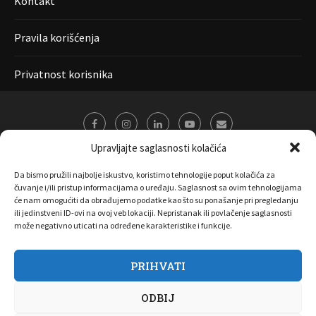
Kontakt
Pravila korišćenja
Privatnost korisnika
Upravljajte saglasnosti kolačića
Da bismo pružili najbolje iskustvo, koristimo tehnologije poput kolačića za
čuvanje i/ili pristup informacijama o uređaju. Saglasnost sa ovim tehnologijama
će nam omogućiti da obrađujemo podatke kao što su ponašanje pri pregledanju
ili jedinstveni ID-ovi na ovoj veb lokaciji. Nepristanak ili povlačenje saglasnosti
može negativno uticati na određene karakteristike i funkcije.
PRIHVATI
O nama
Marketing
Kontakt
FAQ
Privatnost korisnika
ODBIJ
Pravila korišćenja
Disclaimer