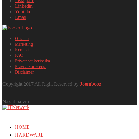
Instagram
Linkedin
Youtube
Email
O nama
Marketing
Kontakt
FAQ
Privatnost korisnika
Pravila korišćenja
Disclaimer
Copyright 2017 All Right Reserved by
Joombooz
Nazad na vrh
HOME
HARDWARE