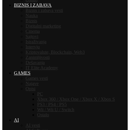
BIZNIS I ZABAVA
Biznis i zabava vesti
Nauka
Biznis
Digitalni marketing
Cinema
Sajtovi
Istraživanja
Intervju
Kriptovalute, Blockchain, Web3
Zanimljivosti
Dešavanja
IT Elite Academy
GAMES
Games vesti
Najave
Opisi
PC
Xbox 360 / Xbox One / Xbox X / Xbox S
PS3 / PS4 / PS5
Wii / Wii U / Switch
Ostalo
AI
AI vesti