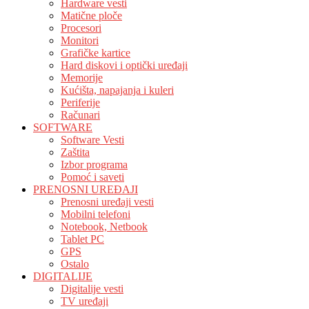
Hardware vesti
Matične ploče
Procesori
Monitori
Grafičke kartice
Hard diskovi i optički uređaji
Memorije
Kućišta, napajanja i kuleri
Periferije
Računari
SOFTWARE
Software Vesti
Zaštita
Izbor programa
Pomoć i saveti
PRENOSNI UREĐAJI
Prenosni uređaji vesti
Mobilni telefoni
Notebook, Netbook
Tablet PC
GPS
Ostalo
DIGITALIJE
Digitalije vesti
TV uređaji