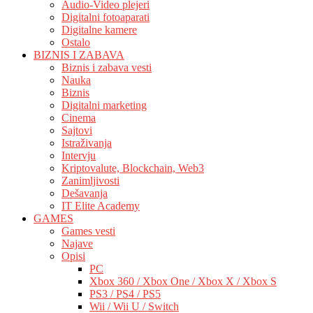
Audio-Video plejeri
Digitalni fotoaparati
Digitalne kamere
Ostalo
BIZNIS I ZABAVA
Biznis i zabava vesti
Nauka
Biznis
Digitalni marketing
Cinema
Sajtovi
Istraživanja
Intervju
Kriptovalute, Blockchain, Web3
Zanimljivosti
Dešavanja
IT Elite Academy
GAMES
Games vesti
Najave
Opisi
PC
Xbox 360 / Xbox One / Xbox X / Xbox S
PS3 / PS4 / PS5
Wii / Wii U / Switch