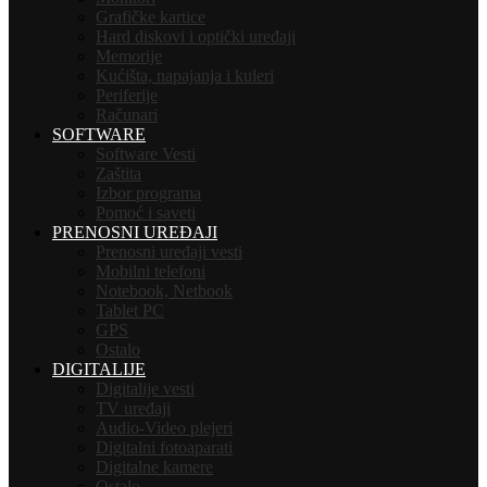
Grafičke kartice
Hard diskovi i optički uređaji
Memorije
Kućišta, napajanja i kuleri
Periferije
Računari
SOFTWARE
Software Vesti
Zaštita
Izbor programa
Pomoć i saveti
PRENOSNI UREĐAJI
Prenosni uređaji vesti
Mobilni telefoni
Notebook, Netbook
Tablet PC
GPS
Ostalo
DIGITALIJE
Digitalije vesti
TV uređaji
Audio-Video plejeri
Digitalni fotoaparati
Digitalne kamere
Ostalo