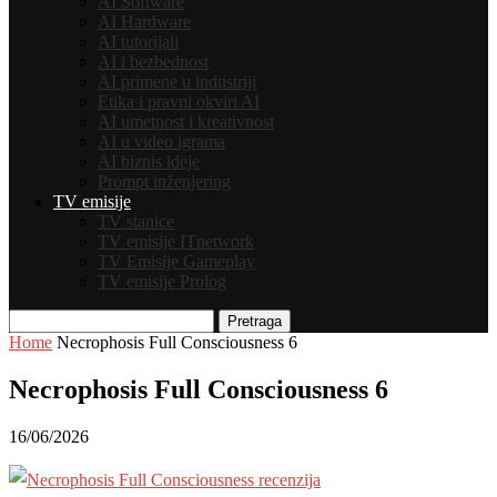
AI Software
AI Hardware
AI tutorijali
AI i bezbednost
AI primene u industriji
Etika i pravni okviri AI
AI umetnost i kreativnost
AI u video igrama
AI biznis ideje
Prompt inženjering
TV emisije
TV stanice
TV emisije ITnetwork
TV Emisije Gameplay
TV emisije Prolog
Pretraga
Home
Necrophosis Full Consciousness 6
Necrophosis Full Consciousness 6
16/06/2026