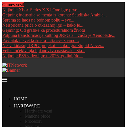
Games vesti
Najbolje Xbox Series X/S i One igre prve...
Gejming industrija se menja iz korena: Saudijska Arabija...
Sprema se haos na bojnom polju – sve...
Neispričana priča o otkazanoj igri – kako je...
Gejming: Od grafike ka proceduralnom životu
Potpuna transformacija kultnog JRPG-a – zašto je Xenoblade...
Povratak u svet košmara – šta sve znamo...
Nesvakidašnji JRPG projekat – kako igra Stupid Never...
Velika očekivanja i planovi za nastavak – šta...
Najbolje PS5 video igre u 2026. godini (do...
HOME
HARDWARE
Hardware vesti
Matične ploče
Procesori
Monitori