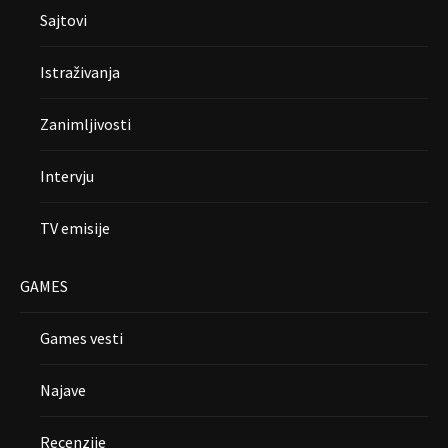
Sajtovi
Istraživanja
Zanimljivosti
Intervju
TV emisije
GAMES
Games vesti
Najave
Recenzije