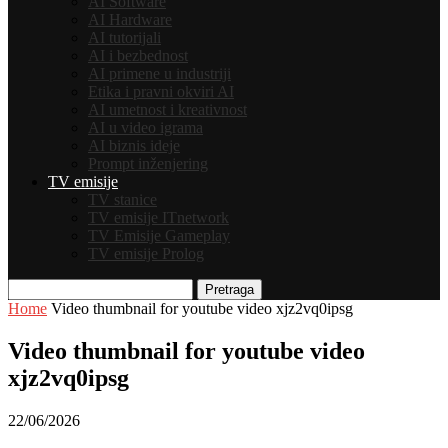
AI Software
AI Hardware
AI tutorijali
AI i bezbednost
AI primene u industriji
Etika i pravni okviri AI
AI umetnost i kreativnost
AI u video igrama
AI biznis ideje
Prompt inženjering
TV emisije
TV stanice
TV emisije ITnetwork
TV Emisije Gameplay
TV emisije Prolog
Pretraga
Home
Video thumbnail for youtube video xjz2vq0ipsg
Video thumbnail for youtube video
xjz2vq0ipsg
22/06/2026