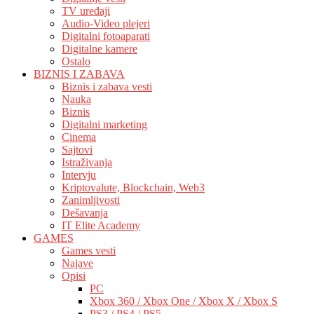
TV uređaji
Audio-Video plejeri
Digitalni fotoaparati
Digitalne kamere
Ostalo
BIZNIS I ZABAVA
Biznis i zabava vesti
Nauka
Biznis
Digitalni marketing
Cinema
Sajtovi
Istraživanja
Intervju
Kriptovalute, Blockchain, Web3
Zanimljivosti
Dešavanja
IT Elite Academy
GAMES
Games vesti
Najave
Opisi
PC
Xbox 360 / Xbox One / Xbox X / Xbox S
PS3 / PS4 / PS5