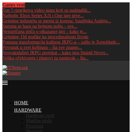
Games vesti
Top 5 rimejkova video igara koji su nadmašili...
Najbolje Xbox Series X/S i One igre prve...
Gejming industrija se menja iz korena: Saudijska Arabija...
Sprema se haos na bojnom polju – sve...
Neispričana priča o otkazanoj igri – kako je...
Gejming: Od grafike ka proceduralnom životu
Potpuna transformacija kultnog JRPG-a – zašto je Xenoblade...
Povratak u svet košmara – šta sve znamo...
Nesvakidašnji JRPG projekat – kako igra Stupid Never...
Velika očekivanja i planovi za nastavak – šta...
HOME
HARDWARE
Hardware vesti
Matične ploče
Procesori
Monitori