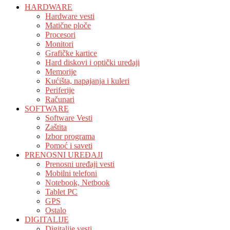
HARDWARE
Hardware vesti
Matične ploče
Procesori
Monitori
Grafičke kartice
Hard diskovi i optički uređaji
Memorije
Kućišta, napajanja i kuleri
Periferije
Računari
SOFTWARE
Software Vesti
Zaštita
Izbor programa
Pomoć i saveti
PRENOSNI UREĐAJI
Prenosni uređaji vesti
Mobilni telefoni
Notebook, Netbook
Tablet PC
GPS
Ostalo
DIGITALIJE
Digitalije vesti