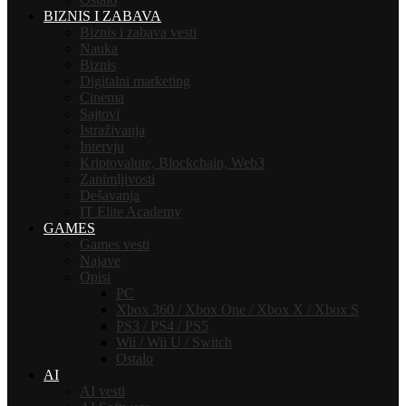
BIZNIS I ZABAVA
Biznis i zabava vesti
Nauka
Biznis
Digitalni marketing
Cinema
Sajtovi
Istraživanja
Intervju
Kriptovalute, Blockchain, Web3
Zanimljivosti
Dešavanja
IT Elite Academy
GAMES
Games vesti
Najave
Opisi
PC
Xbox 360 / Xbox One / Xbox X / Xbox S
PS3 / PS4 / PS5
Wii / Wii U / Switch
Ostalo
AI
AI vesti