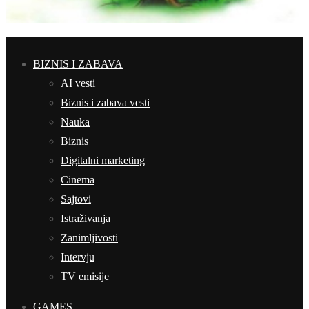
BIZNIS I ZABAVA
AI vesti
Biznis i zabava vesti
Nauka
Biznis
Digitalni marketing
Cinema
Sajtovi
Istraživanja
Zanimljivosti
Intervju
TV emisije
GAMES