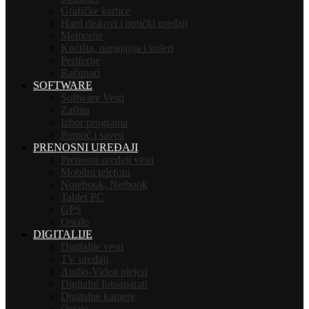
Grafičke kartice
Hard diskovi i optički uređaji
Memorije
Kućišta, napajanja i kuleri
Periferije
Računari
SOFTWARE
Software Vesti
Zaštita
Izbor programa
Pomoć i saveti
PRENOSNI UREĐAJI
Prenosni uređaji vesti
Mobilni telefoni
Notebook, Netbook
Tablet PC
GPS
Ostalo
DIGITALIJE
Digitalije vesti
TV uređaji
Audio-Video plejeri
Digitalni fotoaparati
Digitalne kamere
Ostalo