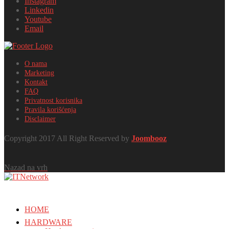
Instagram
Linkedin
Youtube
Email
O nama
Marketing
Kontakt
FAQ
Privatnost korisnika
Pravila korišćenja
Disclaimer
Copyright 2017 All Right Reserved by
Joombooz
Nazad na vrh
HOME
HARDWARE