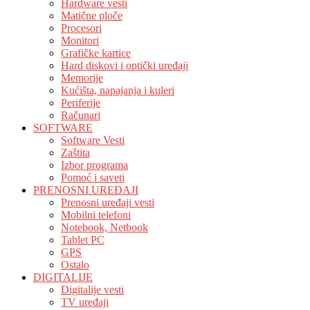
Hardware vesti
Matične ploče
Procesori
Monitori
Grafičke kartice
Hard diskovi i optički uređaji
Memorije
Kućišta, napajanja i kuleri
Periferije
Računari
SOFTWARE
Software Vesti
Zaštita
Izbor programa
Pomoć i saveti
PRENOSNI UREĐAJI
Prenosni uređaji vesti
Mobilni telefoni
Notebook, Netbook
Tablet PC
GPS
Ostalo
DIGITALIJE
Digitalije vesti
TV uređaji