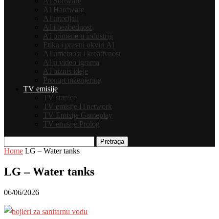
AI Software
AI Hardware
AI tutorijali
AI i bezbednost
AI primene u industriji
Etika i pravni okviri AI
AI umetnost i kreativnost
AI u video igrama
AI biznis ideje
Prompt inženjering
TV emisije
TV stanice
TV emisije ITnetwork
TV Emisije Gameplay
TV emisije Prolog
Pretraga
Home
LG – Water tanks
LG – Water tanks
06/06/2026