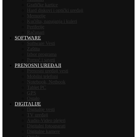
Grafičke kartice
Hard diskovi i optički uređaji
Memorije
Kućišta, napajanja i kuleri
Periferije
Računari
SOFTWARE
Software Vesti
Zaštita
Izbor programa
Pomoć i saveti
PRENOSNI UREĐAJI
Prenosni uređaji vesti
Mobilni telefoni
Notebook, Netbook
Tablet PC
GPS
Ostalo
DIGITALIJE
Digitalije vesti
TV uređaji
Audio-Video plejeri
Digitalni fotoaparati
Digitalne kamere
Ostalo