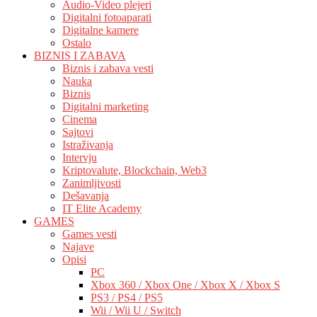
Audio-Video plejeri
Digitalni fotoaparati
Digitalne kamere
Ostalo
BIZNIS I ZABAVA
Biznis i zabava vesti
Nauka
Biznis
Digitalni marketing
Cinema
Sajtovi
Istraživanja
Intervju
Kriptovalute, Blockchain, Web3
Zanimljivosti
Dešavanja
IT Elite Academy
GAMES
Games vesti
Najave
Opisi
PC
Xbox 360 / Xbox One / Xbox X / Xbox S
PS3 / PS4 / PS5
Wii / Wii U / Switch