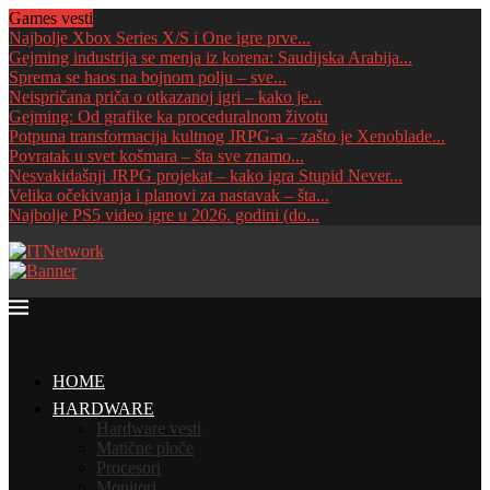
Games vesti
Najbolje Xbox Series X/S i One igre prve...
Gejming industrija se menja iz korena: Saudijska Arabija...
Sprema se haos na bojnom polju – sve...
Neispričana priča o otkazanoj igri – kako je...
Gejming: Od grafike ka proceduralnom životu
Potpuna transformacija kultnog JRPG-a – zašto je Xenoblade...
Povratak u svet košmara – šta sve znamo...
Nesvakidašnji JRPG projekat – kako igra Stupid Never...
Velika očekivanja i planovi za nastavak – šta...
Najbolje PS5 video igre u 2026. godini (do...
HOME
HARDWARE
Hardware vesti
Matične ploče
Procesori
Monitori