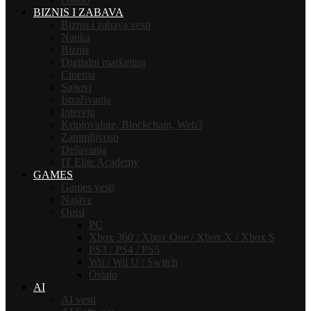
BIZNIS I ZABAVA
Biznis i zabava vesti
Nauka
Biznis
Digitalni marketing
Cinema
Sajtovi
Istraživanja
Intervju
Kriptovalute, Blockchain, Web3
Zanimljivosti
Dešavanja
IT Elite Academy
GAMES
Games vesti
Najave
Opisi
PC
Xbox 360 / Xbox One / Xbox X / Xbox S
PS3 / PS4 / PS5
Wii / Wii U / Switch
Ostalo
AI
AI vesti