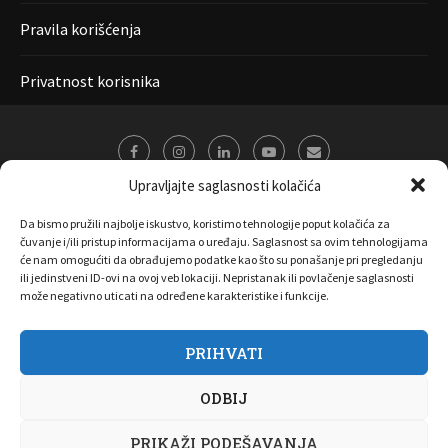
Pravila korišćenja
Privatnost korisnika
Upravljajte saglasnosti kolačića
Da bismo pružili najbolje iskustvo, koristimo tehnologije poput kolačića za
čuvanje i/ili pristup informacijama o uređaju. Saglasnost sa ovim tehnologijama
će nam omogućiti da obrađujemo podatke kao što su ponašanje pri pregledanju
ili jedinstveni ID-ovi na ovoj veb lokaciji. Nepristanak ili povlačenje saglasnosti
može negativno uticati na određene karakteristike i funkcije.
PRIHVATI
O nama
Marketing
Kontakt
FAQ
Privatnost korisnika
ODBIJ
Pravila korišćenja
Disclaimer
Copyright 2017 All Right Reserved by
Joombooz
PRIKAŽI PODEŠAVANJA