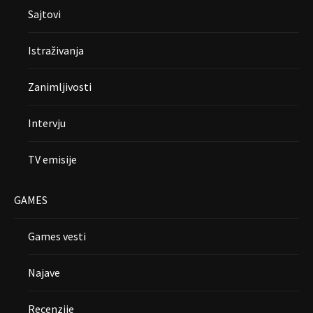
Sajtovi
Istraživanja
Zanimljivosti
Intervju
TV emisije
GAMES
Games vesti
Najave
Recenzije