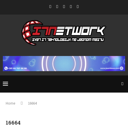
Home
16664
16664