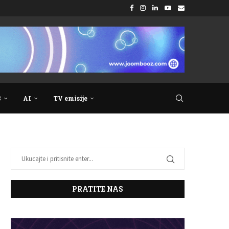
S
AI
TV emisije
PRATITE NAS