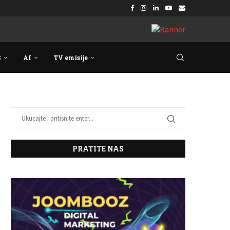
S
AI
TV emisije
PRATITE NAS