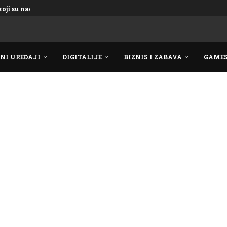
oji su nadmašili...
NI UREĐAJI
DIGITALIJE
BIZNIS I ZABAVA
GAME