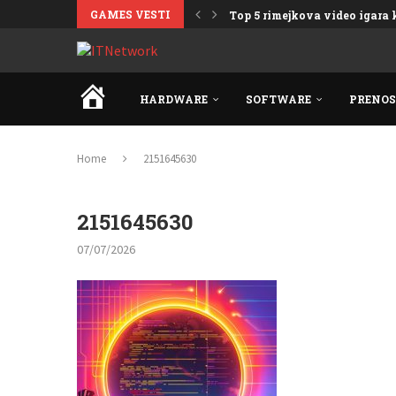
GAMES VESTI
Top 5 rimejkova video igara k
HOME
HARDWARE
SOFTWARE
PRENOS
Home
2151645630
2151645630
07/07/2026