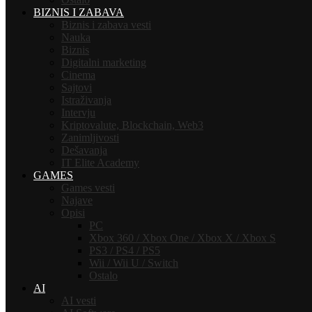
BIZNIS I ZABAVA
Biznis i zabava vesti
Nauka
Biznis
Digitalni marketing
Cinema
Sajtovi
Istraživanja
Intervju
Kriptovalute, Blockchain, Web3
Zanimljivosti
Dešavanja
IT Elite Academy
GAMES
Games vesti
Najave
Opisi
PC
Xbox 360 / Xbox One / Xbox X / Xbox S
PS3 / PS4 / PS5
Wii / Wii U / Switch
Ostalo
AI
AI vesti