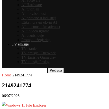
AI Software
AI Hardware
AI tutorijali
AI i bezbednost
AI primene u industriji
Etika i pravni okviri AI
AI umetnost i kreativnost
AI u video igrama
AI biznis ideje
Prompt inženjering
TV emisije
TV stanice
TV emisije ITnetwork
TV Emisije Gameplay
TV emisije Prolog
Pretraga
Home
2149241774
2149241774
06/07/2026