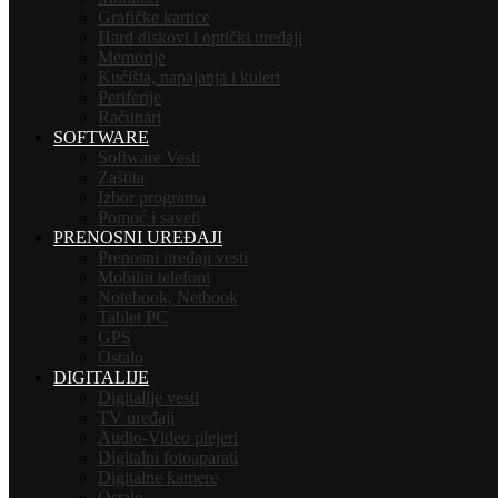
Grafičke kartice
Hard diskovi i optički uređaji
Memorije
Kućišta, napajanja i kuleri
Periferije
Računari
SOFTWARE
Software Vesti
Zaštita
Izbor programa
Pomoć i saveti
PRENOSNI UREĐAJI
Prenosni uređaji vesti
Mobilni telefoni
Notebook, Netbook
Tablet PC
GPS
Ostalo
DIGITALIJE
Digitalije vesti
TV uređaji
Audio-Video plejeri
Digitalni fotoaparati
Digitalne kamere
Ostalo