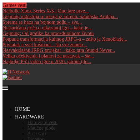
Games vesti
Najbolje Xbox Series X/S i One igre prve...
Gejming industrija se menja iz korena: Saudijska Arabija...
Sprema se haos na bojnom polju – sve...
Neispričana priča o otkazanoj igri – kako je...
Gejming: Od grafike ka proceduralnom životu
Potpuna transformacija kultnog JRPG-a – zašto je Xenoblade...
Povratak u svet košmara – šta sve znamo...
Nesvakidašnji JRPG projekat – kako igra Stupid Never...
Velika očekivanja i planovi za nastavak – šta...
Najbolje PS5 video igre u 2026. godini (do...
HOME
HARDWARE
Hardware vesti
Matične ploče
Procesori
Monitori