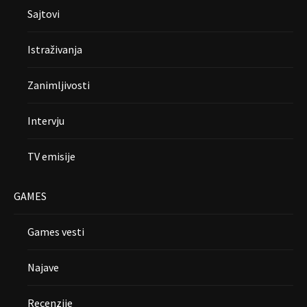
Sajtovi
Istraživanja
Zanimljivosti
Intervju
TV emisije
GAMES
Games vesti
Najave
Recenzije