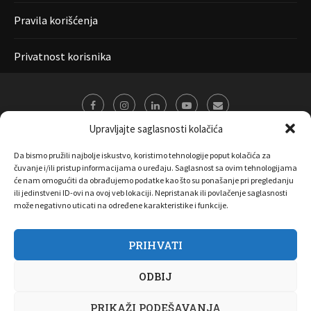
Pravila korišćenja
Privatnost korisnika
Upravljajte saglasnosti kolačića
Da bismo pružili najbolje iskustvo, koristimo tehnologije poput kolačića za
čuvanje i/ili pristup informacijama o uređaju. Saglasnost sa ovim tehnologijama
će nam omogućiti da obrađujemo podatke kao što su ponašanje pri pregledanju
ili jedinstveni ID-ovi na ovoj veb lokaciji. Nepristanak ili povlačenje saglasnosti
može negativno uticati na određene karakteristike i funkcije.
PRIHVATI
O nama
Marketing
Kontakt
FAQ
Privatnost korisnika
ODBIJ
Pravila korišćenja
Disclaimer
Copyright 2017 All Right Reserved by
Joombooz
PRIKAŽI PODEŠAVANJA