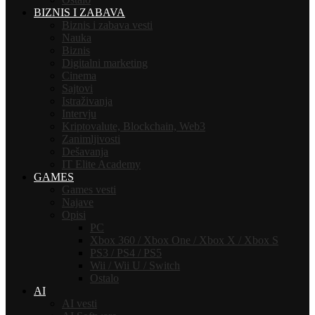
BIZNIS I ZABAVA
Biznis i zabava vesti
Nauka
Biznis
Digitalni marketing
Cinema
Sajtovi
Istraživanja
Intervju
Kriptovalute, Blockchain, Web3
Zanimljivosti
Dešavanja
IT Elite Academy
GAMES
Games vesti
Najave
Opisi
PC
Xbox 360 / Xbox One / Xbox X / Xbox S
PS3 / PS4 / PS5
Wii / Wii U / Switch
Ostalo
AI
AI vesti