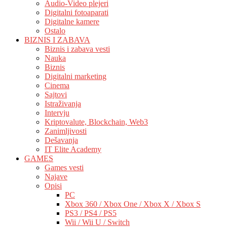
Audio-Video plejeri
Digitalni fotoaparati
Digitalne kamere
Ostalo
BIZNIS I ZABAVA
Biznis i zabava vesti
Nauka
Biznis
Digitalni marketing
Cinema
Sajtovi
Istraživanja
Intervju
Kriptovalute, Blockchain, Web3
Zanimljivosti
Dešavanja
IT Elite Academy
GAMES
Games vesti
Najave
Opisi
PC
Xbox 360 / Xbox One / Xbox X / Xbox S
PS3 / PS4 / PS5
Wii / Wii U / Switch