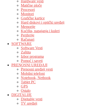
Hardware vesti
Matične ploče
Procesori
Monitori
Grafičke kartice
Hard diskovi i optički uređaji
Memorije
Kućišta, napajanja i kuleri
Periferije
Računari
SOFTWARE
Software Vesti
Zaštita
Izbor programa
Pomoć i saveti
PRENOSNI UREĐAJI
Prenosni uređaji vesti
Mobilni telefoni
Notebook, Netbook
Tablet PC
GPS
Ostalo
DIGITALIJE
Digitalije vesti
TV uređaji