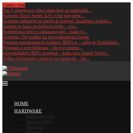
Games vesti
Top 5 rimejkova video igara koji su nadmašili...
Najbolje Xbox Series X/S i One igre prve...
Gejming industrija se menja iz korena: Saudijska Arabija...
Sprema se haos na bojnom polju – sve...
Neispričana priča o otkazanoj igri – kako je...
Gejming: Od grafike ka proceduralnom životu
Potpuna transformacija kultnog JRPG-a – zašto je Xenoblade...
Povratak u svet košmara – šta sve znamo...
Nesvakidašnji JRPG projekat – kako igra Stupid Never...
Velika očekivanja i planovi za nastavak – šta...
HOME
HARDWARE
Hardware vesti
Matične ploče
Procesori
Monitori