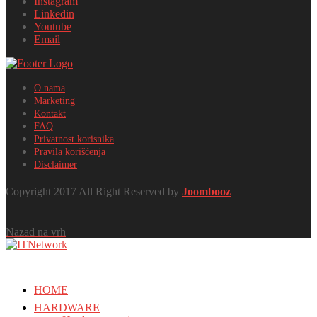
Instagram
Linkedin
Youtube
Email
O nama
Marketing
Kontakt
FAQ
Privatnost korisnika
Pravila korišćenja
Disclaimer
Copyright 2017 All Right Reserved by
Joombooz
Nazad na vrh
HOME
HARDWARE