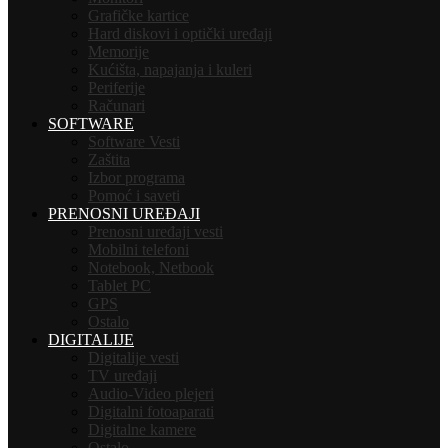
Grafičke kartice
Hard diskovi i optički uređaji
Memorije
Kućišta, napajanja i kuleri
Periferije
Računari
SOFTWARE
Software Vesti
Zaštita
Izbor programa
Pomoć i saveti
PRENOSNI UREĐAJI
Prenosni uređaji vesti
Mobilni telefoni
Notebook, Netbook
Tablet PC
GPS
Ostalo
DIGITALIJE
Digitalije vesti
TV uređaji
Audio-Video plejeri
Digitalni fotoaparati
Digitalne kamere
Ostalo