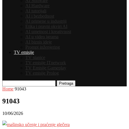
AI Software
AI Hardware
AI tutorijali
AI i bezbednost
AI primene u industriji
Etika i pravni okviri AI
AI umetnost i kreativnost
AI u video igrama
AI biznis ideje
Prompt inženjering
TV emisije
TV stanice
TV emisije ITnetwork
TV Emisije Gameplay
TV emisije Prolog
Pretraga
Home
91043
91043
10/06/2026