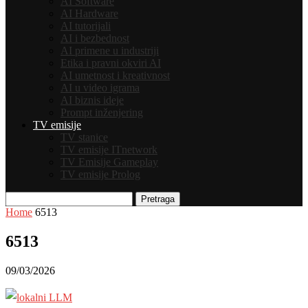
AI Software
AI Hardware
AI tutorijali
AI i bezbednost
AI primene u industriji
Etika i pravni okviri AI
AI umetnost i kreativnost
AI u video igrama
AI biznis ideje
Prompt inženjering
TV emisije
TV stanice
TV emisije ITnetwork
TV Emisije Gameplay
TV emisije Prolog
Pretraga
Home
6513
6513
09/03/2026