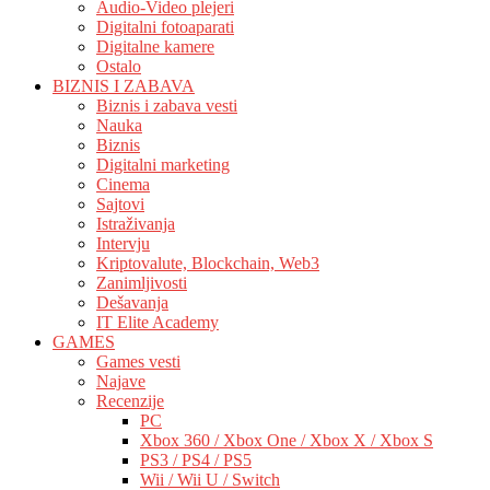
Audio-Video plejeri
Digitalni fotoaparati
Digitalne kamere
Ostalo
BIZNIS I ZABAVA
Biznis i zabava vesti
Nauka
Biznis
Digitalni marketing
Cinema
Sajtovi
Istraživanja
Intervju
Kriptovalute, Blockchain, Web3
Zanimljivosti
Dešavanja
IT Elite Academy
GAMES
Games vesti
Najave
Recenzije
PC
Xbox 360 / Xbox One / Xbox X / Xbox S
PS3 / PS4 / PS5
Wii / Wii U / Switch