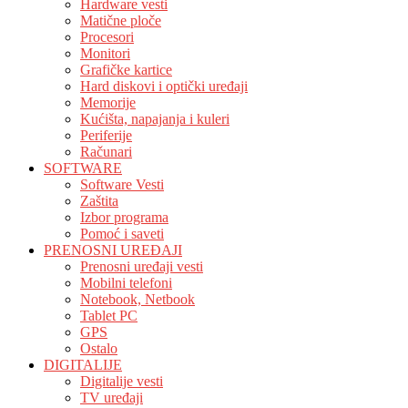
Hardware vesti
Matične ploče
Procesori
Monitori
Grafičke kartice
Hard diskovi i optički uređaji
Memorije
Kućišta, napajanja i kuleri
Periferije
Računari
SOFTWARE
Software Vesti
Zaštita
Izbor programa
Pomoć i saveti
PRENOSNI UREĐAJI
Prenosni uređaji vesti
Mobilni telefoni
Notebook, Netbook
Tablet PC
GPS
Ostalo
DIGITALIJE
Digitalije vesti
TV uređaji