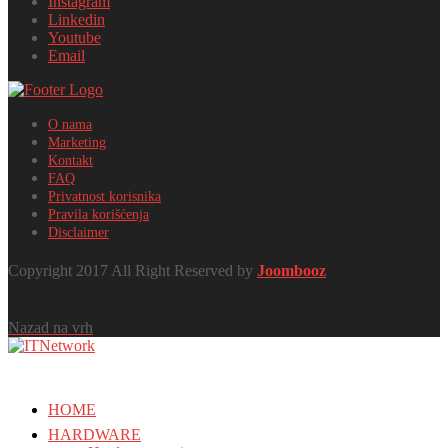
Instagram
Linkedin
Youtube
Email
O nama
Marketing
Kontakt
FAQ
Privatnost korisnika
Pravila korišćenja
Disclaimer
Copyright 2017 All Right Reserved by
Joombooz
Nazad na vrh
HOME
HARDWARE