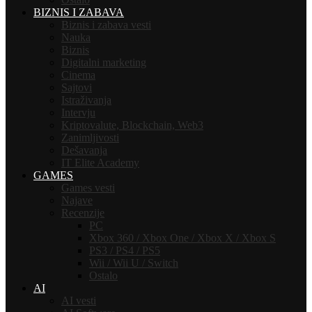
BIZNIS I ZABAVA
Biznis i zabava vesti
Nauka
Biznis
Digitalni marketing
Cinema
Sajtovi
Istraživanja
Intervju
Kriptovalute, Blockchain, Web3
Zanimljivosti
Dešavanja
IT Elite Academy
GAMES
Games vesti
Najave
Recenzije
PC
Xbox 360 / Xbox One / Xbox X / Xbox S
PS3 / PS4 / PS5
Wii / Wii U / Switch
Ostalo
AI
AI vesti