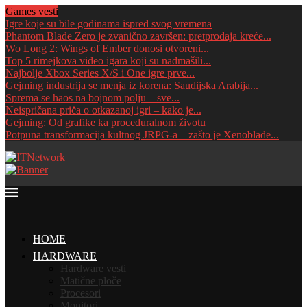
Games vesti
Igre koje su bile godinama ispred svog vremena
Phantom Blade Zero je zvanično završen: pretprodaja kreće...
Wo Long 2: Wings of Ember donosi otvoreni...
Top 5 rimejkova video igara koji su nadmašili...
Najbolje Xbox Series X/S i One igre prve...
Gejming industrija se menja iz korena: Saudijska Arabija...
Sprema se haos na bojnom polju – sve...
Neispričana priča o otkazanoj igri – kako je...
Gejming: Od grafike ka proceduralnom životu
Potpuna transformacija kultnog JRPG-a – zašto je Xenoblade...
HOME
HARDWARE
Hardware vesti
Matične ploče
Procesori
Monitori