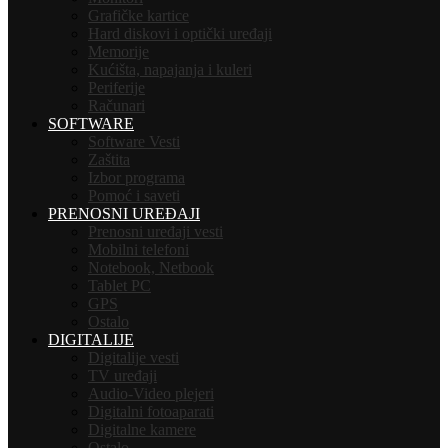
Grafičke kartice
Hard diskovi i optički uređaji
Memorije
Kućišta, napajanja i kuleri
Periferije
Računari
SOFTWARE
Software Vesti
Zaštita
Izbor programa
Pomoć i saveti
PRENOSNI UREĐAJI
Prenosni uređaji vesti
Mobilni telefoni
Notebook, Netbook
Tablet PC
GPS
Ostalo
DIGITALIJE
Digitalije vesti
TV uređaji
Audio-Video plejeri
Digitalni fotoaparati
Digitalne kamere
Ostalo