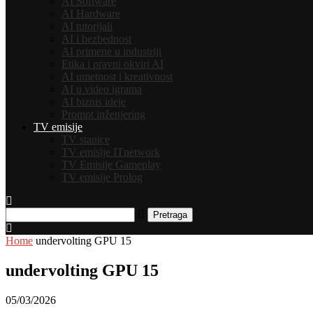
AI Software
AI Hardware
AI tutorijali
AI i bezbednost
AI primene u industriji
Etika i pravni okviri AI
AI umetnost i kreativnost
AI u video igrama
AI biznis ideje
Prompt inženjering
TV emisije
TV stanice
TV emisije ITnetwork
TV Emisije Gameplay
TV emisije Prolog
Pretraga
Home
undervolting GPU 15
undervolting GPU 15
05/03/2026