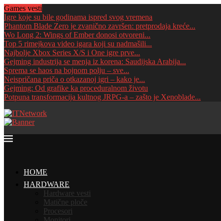
Games vesti
Igre koje su bile godinama ispred svog vremena
Phantom Blade Zero je zvanično završen: pretprodaja kreće...
Wo Long 2: Wings of Ember donosi otvoreni...
Top 5 rimejkova video igara koji su nadmašili...
Najbolje Xbox Series X/S i One igre prve...
Gejming industrija se menja iz korena: Saudijska Arabija...
Sprema se haos na bojnom polju – sve...
Neispričana priča o otkazanoj igri – kako je...
Gejming: Od grafike ka proceduralnom životu
Potpuna transformacija kultnog JRPG-a – zašto je Xenoblade...
HOME
HARDWARE
Hardware vesti
Matične ploče
Procesori
Monitori