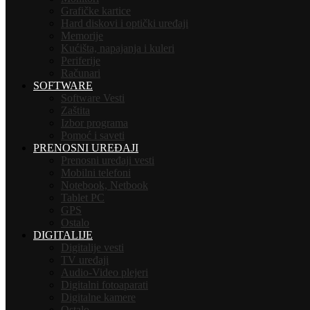
Grafičke kartice
Hard diskovi i optički uređaji
Memorije
Kućišta, napajanja i kuleri
Periferije
Računari
SOFTWARE
Software Vesti
Zaštita
Izbor programa
Pomoć i saveti
PRENOSNI UREĐAJI
Prenosni uređaji vesti
Mobilni telefoni
Notebook, Netbook
Tablet PC
GPS
Ostalo
DIGITALIJE
Digitalije vesti
TV uređaji
Audio-Video plejeri
Digitalni fotoaparati
Digitalne kamere
Ostalo