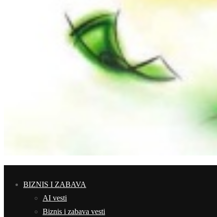
BIZNIS I ZABAVA
AI vesti
Biznis i zabava vesti