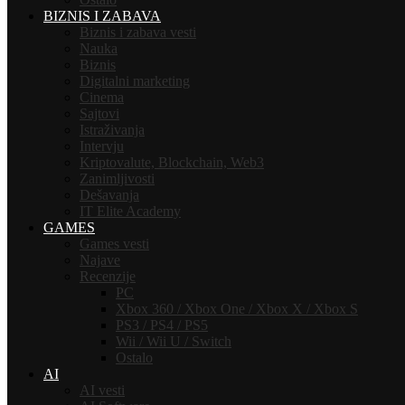
BIZNIS I ZABAVA
Biznis i zabava vesti
Nauka
Biznis
Digitalni marketing
Cinema
Sajtovi
Istraživanja
Intervju
Kriptovalute, Blockchain, Web3
Zanimljivosti
Dešavanja
IT Elite Academy
GAMES
Games vesti
Najave
Recenzije
PC
Xbox 360 / Xbox One / Xbox X / Xbox S
PS3 / PS4 / PS5
Wii / Wii U / Switch
Ostalo
AI
AI vesti