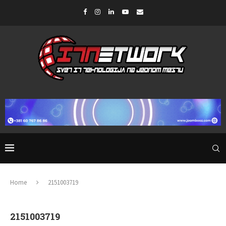
Home
2151003719
2151003719