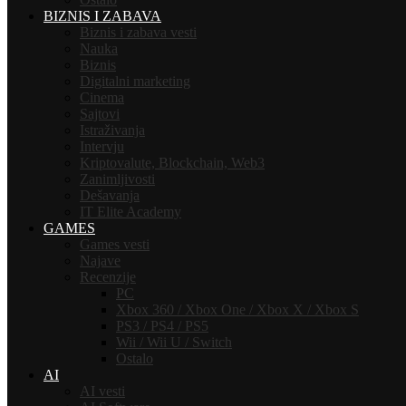
BIZNIS I ZABAVA
Biznis i zabava vesti
Nauka
Biznis
Digitalni marketing
Cinema
Sajtovi
Istraživanja
Intervju
Kriptovalute, Blockchain, Web3
Zanimljivosti
Dešavanja
IT Elite Academy
GAMES
Games vesti
Najave
Recenzije
PC
Xbox 360 / Xbox One / Xbox X / Xbox S
PS3 / PS4 / PS5
Wii / Wii U / Switch
Ostalo
AI
AI vesti