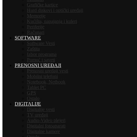
Grafičke kartice
Hard diskovi i optički uređaji
Memorije
Kućišta, napajanja i kuleri
Periferije
Računari
SOFTWARE
Software Vesti
Zaštita
Izbor programa
Pomoć i saveti
PRENOSNI UREĐAJI
Prenosni uređaji vesti
Mobilni telefoni
Notebook, Netbook
Tablet PC
GPS
Ostalo
DIGITALIJE
Digitalije vesti
TV uređaji
Audio-Video plejeri
Digitalni fotoaparati
Digitalne kamere
Ostalo