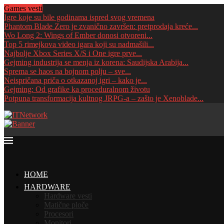
Games vesti
Igre koje su bile godinama ispred svog vremena
Phantom Blade Zero je zvanično završen: pretprodaja kreće...
Wo Long 2: Wings of Ember donosi otvoreni...
Top 5 rimejkova video igara koji su nadmašili...
Najbolje Xbox Series X/S i One igre prve...
Gejming industrija se menja iz korena: Saudijska Arabija...
Sprema se haos na bojnom polju – sve...
Neispričana priča o otkazanoj igri – kako je...
Gejming: Od grafike ka proceduralnom životu
Potpuna transformacija kultnog JRPG-a – zašto je Xenoblade...
HOME
HARDWARE
Hardware vesti
Matične ploče
Procesori
Monitori