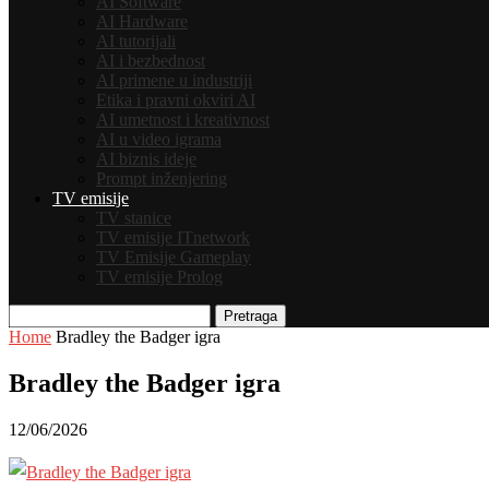
AI Software
AI Hardware
AI tutorijali
AI i bezbednost
AI primene u industriji
Etika i pravni okviri AI
AI umetnost i kreativnost
AI u video igrama
AI biznis ideje
Prompt inženjering
TV emisije
TV stanice
TV emisije ITnetwork
TV Emisije Gameplay
TV emisije Prolog
Pretraga
Home
Bradley the Badger igra
Bradley the Badger igra
12/06/2026