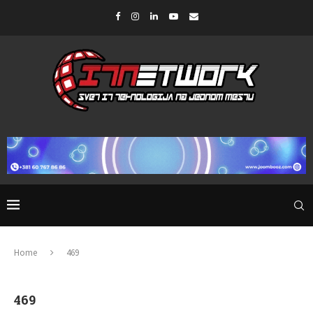
Home
469
469