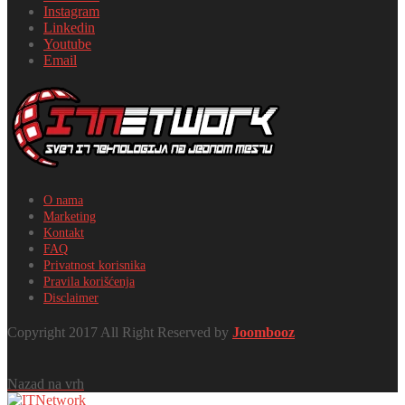
Instagram
Linkedin
Youtube
Email
O nama
Marketing
Kontakt
FAQ
Privatnost korisnika
Pravila korišćenja
Disclaimer
Copyright 2017 All Right Reserved by
Joombooz
Nazad na vrh