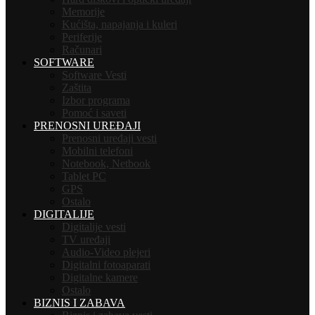
Memorije
Kućišta, napajanja i kuleri
Periferije
Računari
SOFTWARE
Software Vesti
Zaštita
Izbor programa
Pomoć i saveti
PRENOSNI UREĐAJI
Prenosni uređaji vesti
Mobilni telefoni
Notebook, Netbook
Tablet PC
GPS
Ostalo
DIGITALIJE
Digitalije vesti
TV uređaji
Audio-Video plejeri
Digitalni fotoaparati
Digitalne kamere
Ostalo
BIZNIS I ZABAVA