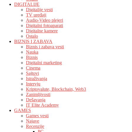
DIGITALIJE
Digitalije vesti
TV uređaji
Audio-Video plejeri
Digitalni fotoaparati
Digitalne kamere
Ostalo
BIZNIS I ZABAVA
Biznis i zabava vesti
Nauka
Biznis
Digitalni marketing
Cinema
Sajtovi
Istraživanja
Intervju
Kriptovalute, Blockchain, Web3
Zanimljivosti
Dešavanja
IT Elite Academy
GAMES
Games vesti
Najave
Recenzije
PC