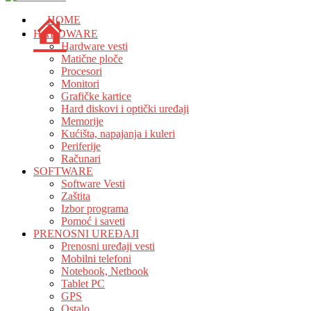
HOME
HARDWARE
Hardware vesti
Matične ploče
Procesori
Monitori
Grafičke kartice
Hard diskovi i optički uređaji
Memorije
Kućišta, napajanja i kuleri
Periferije
Računari
SOFTWARE
Software Vesti
Zaštita
Izbor programa
Pomoć i saveti
PRENOSNI UREĐAJI
Prenosni uređaji vesti
Mobilni telefoni
Notebook, Netbook
Tablet PC
GPS
Ostalo