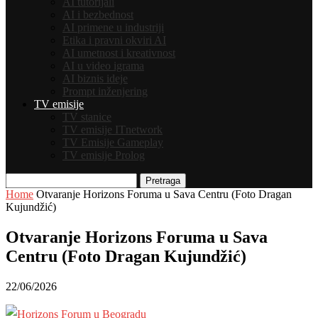
AI tutorijali
AI i bezbednost
AI primene u industriji
Etika i pravni okviri AI
AI umetnost i kreativnost
AI u video igrama
AI biznis ideje
Prompt inženjering
TV emisije
TV stanice
TV emisije ITnetwork
TV Emisije Gameplay
TV emisije Prolog
Pretraga
Home
Otvaranje Horizons Foruma u Sava Centru (Foto Dragan
Kujundžić)
Otvaranje Horizons Foruma u Sava
Centru (Foto Dragan Kujundžić)
22/06/2026