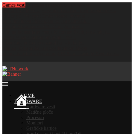
Games vesti
HOME
HARDWARE
Hardware vesti
Matične ploče
Procesori
Monitori
Grafičke kartice
Hard diskovi i optički uređaji