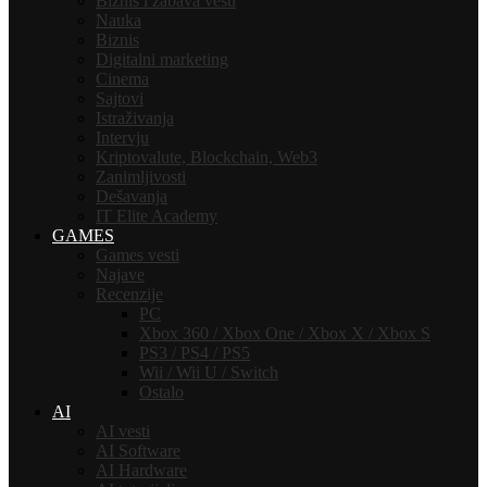
Biznis i zabava vesti
Nauka
Biznis
Digitalni marketing
Cinema
Sajtovi
Istraživanja
Intervju
Kriptovalute, Blockchain, Web3
Zanimljivosti
Dešavanja
IT Elite Academy
GAMES
Games vesti
Najave
Recenzije
PC
Xbox 360 / Xbox One / Xbox X / Xbox S
PS3 / PS4 / PS5
Wii / Wii U / Switch
Ostalo
AI
AI vesti
AI Software
AI Hardware