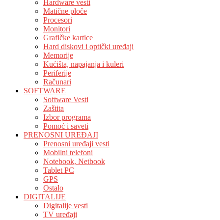
Hardware vesti
Matične ploče
Procesori
Monitori
Grafičke kartice
Hard diskovi i optički uređaji
Memorije
Kućišta, napajanja i kuleri
Periferije
Računari
SOFTWARE
Software Vesti
Zaštita
Izbor programa
Pomoć i saveti
PRENOSNI UREĐAJI
Prenosni uređaji vesti
Mobilni telefoni
Notebook, Netbook
Tablet PC
GPS
Ostalo
DIGITALIJE
Digitalije vesti
TV uređaji