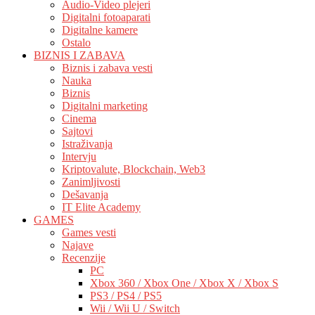
Audio-Video plejeri
Digitalni fotoaparati
Digitalne kamere
Ostalo
BIZNIS I ZABAVA
Biznis i zabava vesti
Nauka
Biznis
Digitalni marketing
Cinema
Sajtovi
Istraživanja
Intervju
Kriptovalute, Blockchain, Web3
Zanimljivosti
Dešavanja
IT Elite Academy
GAMES
Games vesti
Najave
Recenzije
PC
Xbox 360 / Xbox One / Xbox X / Xbox S
PS3 / PS4 / PS5
Wii / Wii U / Switch