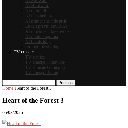
AI Software
AI Hardware
AI tutorijali
AI i bezbednost
AI primene u industriji
Etika i pravni okviri AI
AI umetnost i kreativnost
AI u video igrama
AI biznis ideje
Prompt inženjering
TV emisije
TV stanice
TV emisije ITnetwork
TV Emisije Gameplay
TV emisije Prolog
Pretraga
Home
Heart of the Forest 3
Heart of the Forest 3
05/03/2026