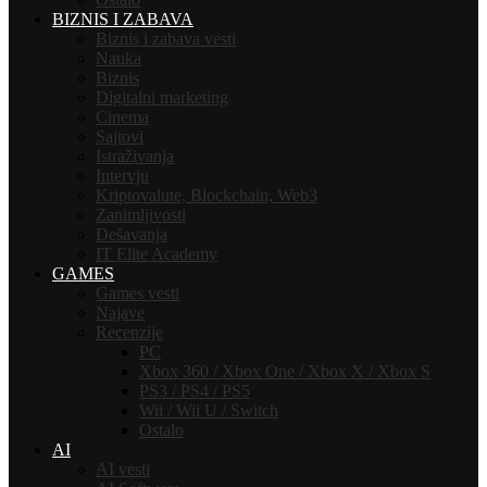
BIZNIS I ZABAVA
Biznis i zabava vesti
Nauka
Biznis
Digitalni marketing
Cinema
Sajtovi
Istraživanja
Intervju
Kriptovalute, Blockchain, Web3
Zanimljivosti
Dešavanja
IT Elite Academy
GAMES
Games vesti
Najave
Recenzije
PC
Xbox 360 / Xbox One / Xbox X / Xbox S
PS3 / PS4 / PS5
Wii / Wii U / Switch
Ostalo
AI
AI vesti