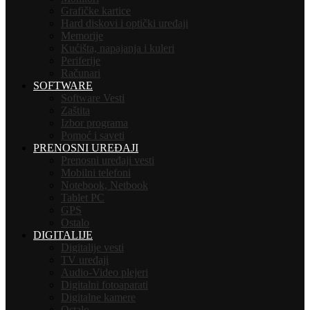
Grafičke kartice
Hard diskovi i optički uređaji
Memorije
Kućišta, napajanja i kuleri
Periferije
Računari
SOFTWARE
Software Vesti
Zaštita
Izbor programa
Pomoć i saveti
PRENOSNI UREĐAJI
Prenosni uređaji vesti
Mobilni telefoni
Notebook, Netbook
Tablet PC
GPS
Ostalo
DIGITALIJE
Digitalije vesti
TV uređaji
Audio-Video plejeri
Digitalni fotoaparati
Digitalne kamere
Ostalo