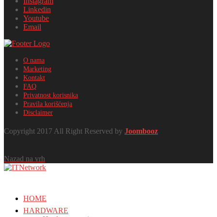
Instagram
Linkedin
Youtube
Email
O nama
Marketing
Kontakt
FAQ
Privatnost korisnika
Pravila korišćenja
Disclaimer
Copyright 2017 All Right Reserved by
Joombooz
Nazad na vrh
HOME
HARDWARE