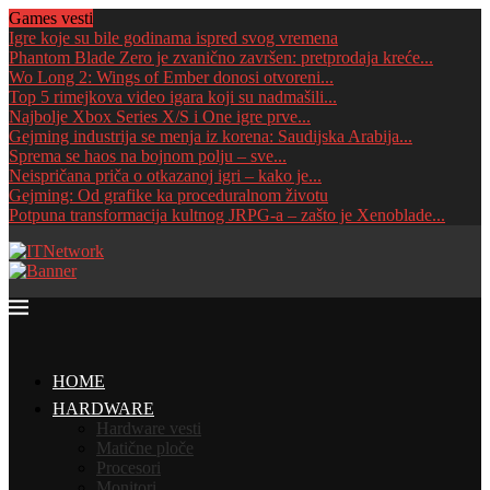
Games vesti
Igre koje su bile godinama ispred svog vremena
Phantom Blade Zero je zvanično završen: pretprodaja kreće...
Wo Long 2: Wings of Ember donosi otvoreni...
Top 5 rimejkova video igara koji su nadmašili...
Najbolje Xbox Series X/S i One igre prve...
Gejming industrija se menja iz korena: Saudijska Arabija...
Sprema se haos na bojnom polju – sve...
Neispričana priča o otkazanoj igri – kako je...
Gejming: Od grafike ka proceduralnom životu
Potpuna transformacija kultnog JRPG-a – zašto je Xenoblade...
HOME
HARDWARE
Hardware vesti
Matične ploče
Procesori
Monitori