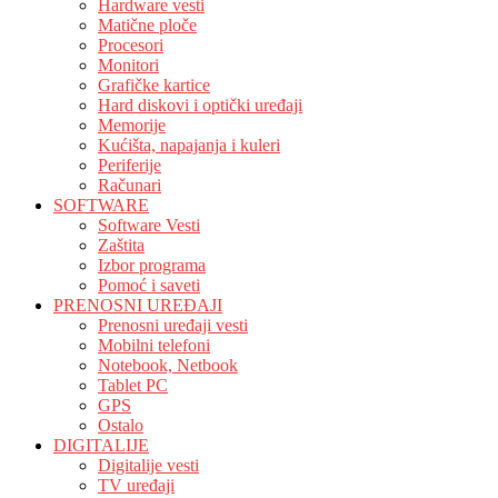
Hardware vesti
Matične ploče
Procesori
Monitori
Grafičke kartice
Hard diskovi i optički uređaji
Memorije
Kućišta, napajanja i kuleri
Periferije
Računari
SOFTWARE
Software Vesti
Zaštita
Izbor programa
Pomoć i saveti
PRENOSNI UREĐAJI
Prenosni uređaji vesti
Mobilni telefoni
Notebook, Netbook
Tablet PC
GPS
Ostalo
DIGITALIJE
Digitalije vesti
TV uređaji