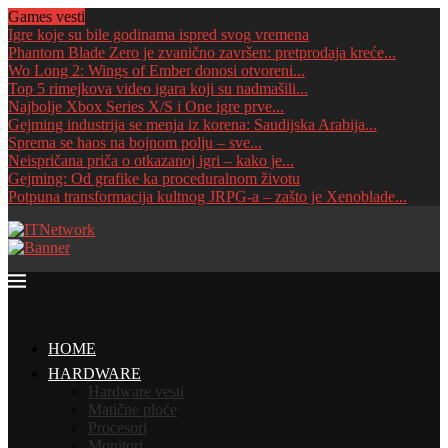
Games vesti
Igre koje su bile godinama ispred svog vremena
Phantom Blade Zero je zvanično završen: pretprodaja kreće...
Wo Long 2: Wings of Ember donosi otvoreni...
Top 5 rimejkova video igara koji su nadmašili...
Najbolje Xbox Series X/S i One igre prve...
Gejming industrija se menja iz korena: Saudijska Arabija...
Sprema se haos na bojnom polju – sve...
Neispričana priča o otkazanoj igri – kako je...
Gejming: Od grafike ka proceduralnom životu
Potpuna transformacija kultnog JRPG-a – zašto je Xenoblade...
HOME
HARDWARE
Hardware vesti
Matične ploče
Procesori
Monitori