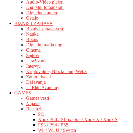
Audio-Video plejeri
Digitalni fotoaparati
Digitalne kamere
Ostalo
BIZNIS I ZABAVA
Biznis i zabava vesti
Nauka
Biznis
Digitalni marketing
Cinema
Sajtovi
Istraživanja
Intervju
Kriptovalute, Blockchain, Web3
Zanimljivosti
Dešavanja
IT Elite Academy
GAMES
Games vesti
Najave
Recenzije
PC
Xbox 360 / Xbox One / Xbox X / Xbox S
PS3 / PS4 / PS5
Wii / Wii U / Switch