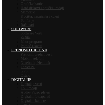
Grafičke kartice
Hard diskovi i optički uređaji
Memorije
Kućišta, napajanja i kuleri
Periferije
Računari
SOFTWARE
Software Vesti
Zaštita
Izbor programa
Pomoć i saveti
PRENOSNI UREĐAJI
Prenosni uređaji vesti
Mobilni telefoni
Notebook, Netbook
Tablet PC
GPS
Ostalo
DIGITALIJE
Digitalije vesti
TV uređaji
Audio-Video plejeri
Digitalni fotoaparati
Digitalne kamere
Ostalo