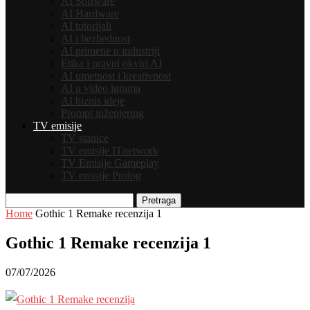
AI Software
AI Hardware
AI tutorijali
AI i bezbednost
AI primene u industriji
Etika i pravni okviri AI
AI umetnost i kreativnost
AI u video igrama
AI biznis ideje
Prompt inženjering
TV emisije
TV stanice
TV emisije ITnetwork
TV Emisije Gameplay
TV emisije Prolog
Pretraga
Home
Gothic 1 Remake recenzija 1
Gothic 1 Remake recenzija 1
07/07/2026