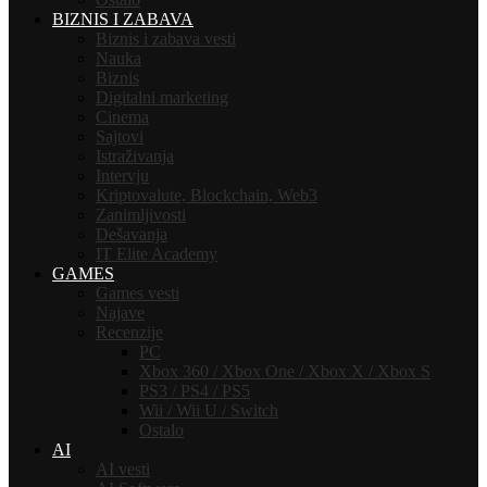
BIZNIS I ZABAVA
Biznis i zabava vesti
Nauka
Biznis
Digitalni marketing
Cinema
Sajtovi
Istraživanja
Intervju
Kriptovalute, Blockchain, Web3
Zanimljivosti
Dešavanja
IT Elite Academy
GAMES
Games vesti
Najave
Recenzije
PC
Xbox 360 / Xbox One / Xbox X / Xbox S
PS3 / PS4 / PS5
Wii / Wii U / Switch
Ostalo
AI
AI vesti