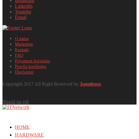
Instagram
Linkedin
Youtube
Email
O nama
Marketing
Kontakt
FAQ
Privatnost korisnika
Pravila korišćenja
Disclaimer
Copyright 2017 All Right Reserved by
Joombooz
Nazad na vrh
HOME
HARDWARE