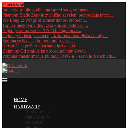
Games vesti
Igre koje su bile godinama ispred svog vremena
Phantom Blade Zero je zvanično završen: pretprodaja kreće...
Wo Long 2: Wings of Ember donosi otvoreni...
Top 5 rimejkova video igara koji su nadmašili...
Najbolje Xbox Series X/S i One igre prve...
Gejming industrija se menja iz korena: Saudijska Arabija...
Sprema se haos na bojnom polju – sve...
Neispričana priča o otkazanoj igri – kako je...
Gejming: Od grafike ka proceduralnom životu
Potpuna transformacija kultnog JRPG-a – zašto je Xenoblade...
HOME
HARDWARE
Hardware vesti
Matične ploče
Procesori
Monitori