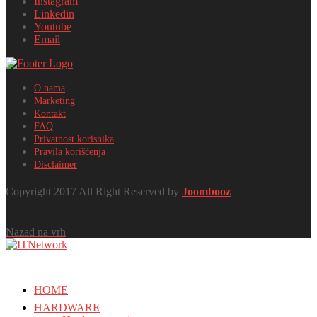
Instagram
Linkedin
Youtube
Email
O nama
Marketing
Kontakt
FAQ
Privatnost korisnika
Pravila korišćenja
Disclaimer
Copyright 2017 All Right Reserved by
Joombooz
Nazad na vrh
HOME
HARDWARE