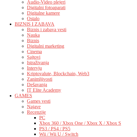
Audio-Video plejeri
Digitalni fotoaparati
Digitalne kamere
Ostalo
BIZNIS I ZABAVA
Biznis i zabava vesti
Nauka
Biznis
Digitalni marketing
Cinema
Sajtovi
Istraživanja
Intervju
Kriptovalute, Blockchain, Web3
Zanimljivosti
Dešavanja
IT Elite Academy
GAMES
Games vesti
Najave
Recenzije
PC
Xbox 360 / Xbox One / Xbox X / Xbox S
PS3 / PS4 / PS5
Wii / Wii U / Switch