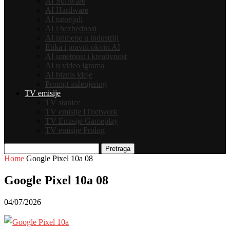
AI Software
AI Hardware
AI tutorijali
AI i bezbednost
AI primene u industriji
Etika i pravni okviri AI
AI umetnost i kreativnost
AI u video igrama
AI biznis ideje
Prompt inženjering
TV emisije
TV stanice
TV emisije ITnetwork
TV Emisije Gameplay
TV emisije Prolog
Pretraga
Home
Google Pixel 10a 08
Google Pixel 10a 08
04/07/2026