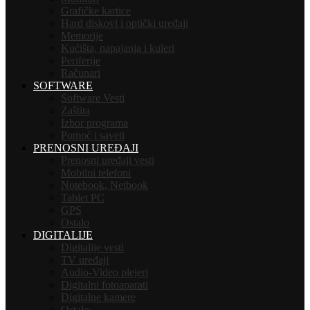
Grafičke kartice
Hard diskovi i optički uređaji
Memorije
Kućišta, napajanja i kuleri
Periferije
Računari
SOFTWARE
Software Vesti
Zaštita
Izbor programa
Pomoć i saveti
PRENOSNI UREĐAJI
Prenosni uređaji vesti
Mobilni telefoni
Notebook, Netbook
Tablet PC
GPS
Ostalo
DIGITALIJE
Digitalije vesti
TV uređaji
Audio-Video plejeri
Digitalni fotoaparati
Digitalne kamere
Ostalo