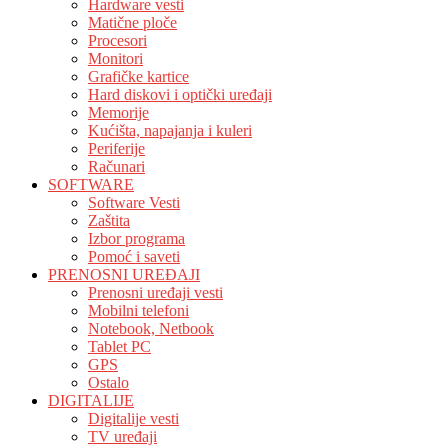
Hardware vesti
Matične ploče
Procesori
Monitori
Grafičke kartice
Hard diskovi i optički uređaji
Memorije
Kućišta, napajanja i kuleri
Periferije
Računari
SOFTWARE
Software Vesti
Zaštita
Izbor programa
Pomoć i saveti
PRENOSNI UREĐAJI
Prenosni uređaji vesti
Mobilni telefoni
Notebook, Netbook
Tablet PC
GPS
Ostalo
DIGITALIJE
Digitalije vesti
TV uređaji