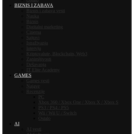
BIZNIS I ZABAVA
Biznis i zabava vesti
Nauka
Biznis
Digitalni marketing
Cinema
Sajtovi
Istraživanja
Intervju
Kriptovalute, Blockchain, Web3
Zanimljivosti
Dešavanja
IT Elite Academy
GAMES
Games vesti
Najave
Recenzije
PC
Xbox 360 / Xbox One / Xbox X / Xbox S
PS3 / PS4 / PS5
Wii / Wii U / Switch
Ostalo
AI
AI vesti