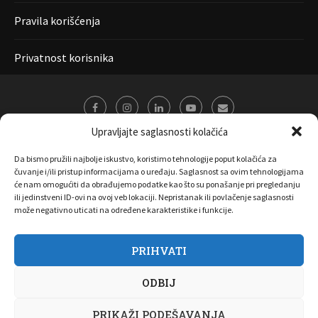
Pravila korišćenja
Privatnost korisnika
Upravljajte saglasnosti kolačića
Da bismo pružili najbolje iskustvo, koristimo tehnologije poput kolačića za
čuvanje i/ili pristup informacijama o uređaju. Saglasnost sa ovim tehnologijama
će nam omogućiti da obrađujemo podatke kao što su ponašanje pri pregledanju
ili jedinstveni ID-ovi na ovoj veb lokaciji. Nepristanak ili povlačenje saglasnosti
može negativno uticati na određene karakteristike i funkcije.
PRIHVATI
O nama
Marketing
Kontakt
FAQ
Privatnost korisnika
ODBIJ
Pravila korišćenja
Disclaimer
Copyright 2017 All Right Reserved by
Joombooz
PRIKAŽI PODEŠAVANJA