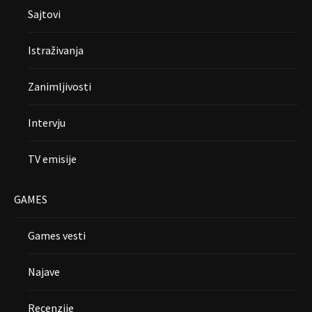
Sajtovi
Istraživanja
Zanimljivosti
Intervju
TV emisije
GAMES
Games vesti
Najave
Recenzije