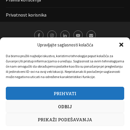
Privatnost korisnika
Upravljajte saglasnosti kolačića
Da bismo pružili najbolje iskustvo, koristimo tehnologije poput kolačića za
čuvanje i/ili pristup informacijama o uređaju. Saglasnost sa ovim tehnologijama
će nam omogućiti da obrađujemo podatke kao što su ponašanje pri pregledanju
ili jedinstveni ID-ovi na ovoj veb lokaciji. Nepristanak ili povlačenje saglasnosti
može negativno uticati na određene karakteristike i funkcije.
PRIHVATI
O nama
Marketing
Kontakt
FAQ
Privatnost korisnika
ODBIJ
Pravila korišćenja
Disclaimer
Copyright 2017 All Right Reserved by
Joombooz
PRIKAŽI PODEŠAVANJA