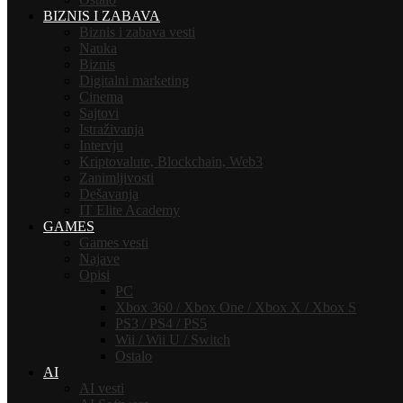
BIZNIS I ZABAVA
Biznis i zabava vesti
Nauka
Biznis
Digitalni marketing
Cinema
Sajtovi
Istraživanja
Intervju
Kriptovalute, Blockchain, Web3
Zanimljivosti
Dešavanja
IT Elite Academy
GAMES
Games vesti
Najave
Opisi
PC
Xbox 360 / Xbox One / Xbox X / Xbox S
PS3 / PS4 / PS5
Wii / Wii U / Switch
Ostalo
AI
AI vesti