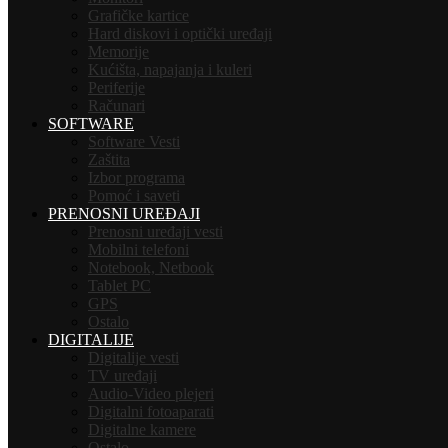
Grafičke kartice
Hard diskovi i optički uređaji
Memorije
Kućišta, napajanja i kuleri
Periferije
Računari
SOFTWARE
Software Vesti
Zaštita
Izbor programa
Pomoć i saveti
PRENOSNI UREĐAJI
Prenosni uređaji vesti
Mobilni telefoni
Notebook, Netbook
Tablet PC
GPS
Ostalo
DIGITALIJE
Digitalije vesti
TV uređaji
Audio-Video plejeri
Digitalni fotoaparati
Digitalne kamere
Ostalo