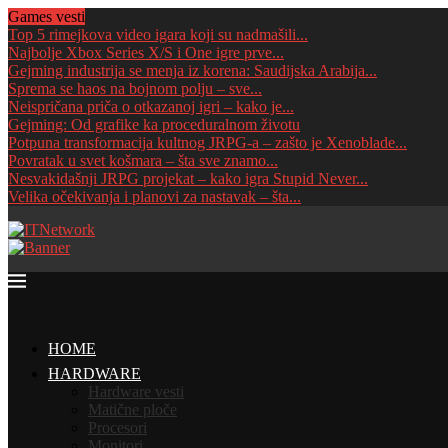
Games vesti
Top 5 rimejkova video igara koji su nadmašili...
Najbolje Xbox Series X/S i One igre prve...
Gejming industrija se menja iz korena: Saudijska Arabija...
Sprema se haos na bojnom polju – sve...
Neispričana priča o otkazanoj igri – kako je...
Gejming: Od grafike ka proceduralnom životu
Potpuna transformacija kultnog JRPG-a – zašto je Xenoblade...
Povratak u svet košmara – šta sve znamo...
Nesvakidašnji JRPG projekat – kako igra Stupid Never...
Velika očekivanja i planovi za nastavak – šta...
HOME
HARDWARE
Hardware vesti
Matične ploče
Procesori
Monitori