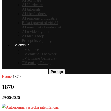
AI Software
AI Hardware
AI tutorijali
AI i bezbednost
AI primene u industriji
Etika i pravni okviri AI
AI umetnost i kreativnost
AI u video igrama
AI biznis ideje
Prompt inženjering
TV emisije
TV stanice
TV emisije ITnetwork
TV Emisije Gameplay
TV emisije Prolog
Pretraga
Home
1870
1870
29/06/2026