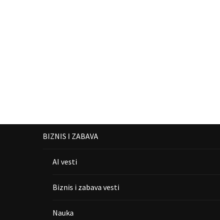
BIZNIS I ZABAVA
AI vesti
Biznis i zabava vesti
Nauka