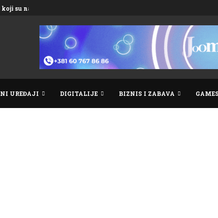
koji su nadmašili...
NI UREĐAJI
DIGITALIJE
BIZNIS I ZABAVA
GAME