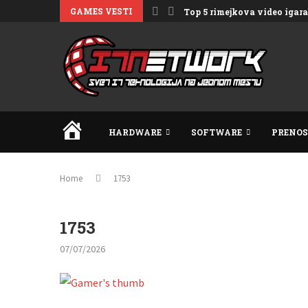
GAMES VESTI
Top 5 rimejkova video igara 
HOME
HARDWARE
SOFTWARE
PRENOS
Home
1753
1753
07/07/2026