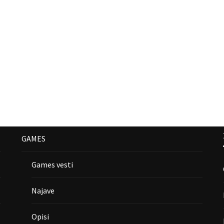
GAMES
Games vesti
Najave
Opisi