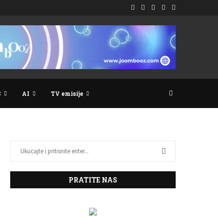
S
AI
TV emisije
PRATITE NAS