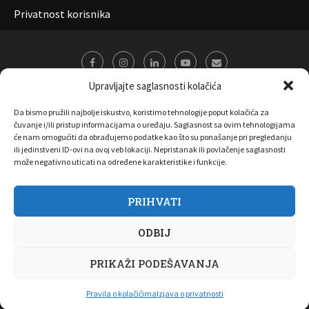
Privatnost korisnika
Upravljajte saglasnosti kolačića
Da bismo pružili najbolje iskustvo, koristimo tehnologije poput kolačića za
čuvanje i/ili pristup informacijama o uređaju. Saglasnost sa ovim tehnologijama
će nam omogućiti da obrađujemo podatke kao što su ponašanje pri pregledanju
ili jedinstveni ID-ovi na ovoj veb lokaciji. Nepristanak ili povlačenje saglasnosti
može negativno uticati na određene karakteristike i funkcije.
PRIHVATI
O nama
Marketing
Kontakt
FAQ
Privatnost korisnika
ODBIJ
Pravila korišćenja
Disclaimer
Copyright 2017 All Right Reserved by
Joombooz
PRIKAŽI PODEŠAVANJA
NAZAD NA VRH
Pravila o kolačićima
Izjava o privatnosti