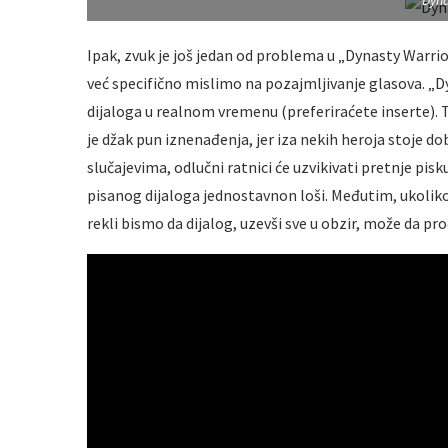
Dyna
Ipak, zvuk je još jedan od problema u „Dynasty Warrio
već specifično mislimo na pozajmljivanje glasova. „Dy
dijaloga u realnom vremenu (preferiraćete inserte). T
je džak pun iznenađenja, jer iza nekih heroja stoje d
slučajevima, odlučni ratnici će uzvikivati pretnje pi
pisanog dijaloga jednostavnon loši. Međutim, ukolik
rekli bismo da dijalog, uzevši sve u obzir, može da pro