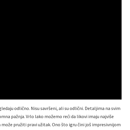
gledaju odlično. Nisu savršeni, ali su odlični. Detaljima na svim
na pažnja. Vrlo lako možemo reći da likovi imaju najviše
am može pružiti pravi užitak. Ono što igru čini još impresivnijom