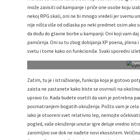
može zavisiti od kampanje i priče one osobe koju iza
nekoj RPG skali, oni ne bi mnogo vredeli jer svemu
nije ništa više od odlaska po neki predmet osim ako
da dođu do glavne borbe u kampanji. Oni koji vam daj 
pamćenja. Oni su tu zbog dobijanja XP poena, plena i
svetu i tome kako on funkcioniše. Svaki sporedni izle
Dyna
Zatim, tu je i istraživanje, funkcija koja je gotovo pot
zaista ne zastanete kako biste se osvrnuli na okolinu
upravo to. Kada budete osetili da vam je potrebna pa
posmatranjem bogatih okruženja. Pošto vam je cela K
iako je otvoreni svet relativno lep, nemojte očekivat
pogled, vaše okruženje unutar igre deluje vredno istr
zanimljivo sve dok ne nađete novi ekosistem. Veličina