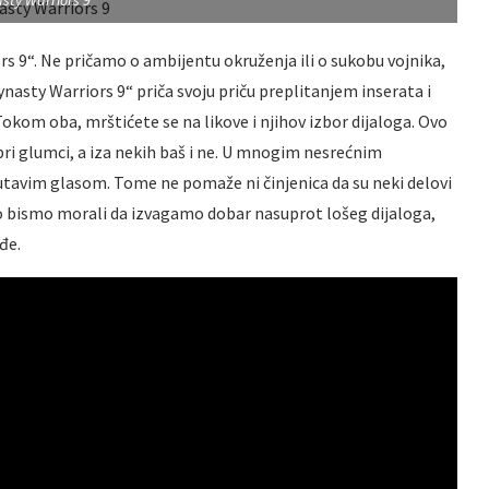
sty Warriors 9
rs 9“. Ne pričamo o ambijentu okruženja ili o sukobu vojnika,
nasty Warriors 9“ priča svoju priču preplitanjem inserata i
okom oba, mrštićete se na likove i njihov izbor dijaloga. Ovo
obri glumci, a iza nekih baš i ne. U mnogim nesrećnim
skutavim glasom. Tome ne pomaže ni činjenica da su neki delovi
o bismo morali da izvagamo dobar nasuprot lošeg dijaloga,
đe.