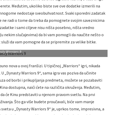
berete. Međutim, ukoliko biste sve ove dodatke izmerili na
 umnogome nedostaje sveobuhvatnost. Svaki sporedni zadatak
 se ne radi o tome da treba da pomognete svojim saveznicima
zadatke i sami ciljeve nisu ništa posebno, ništa vredno
 (u nekim slučajevima) da bi vam pomogli da naučite nešto o
t služi da vam pomogne da se pripremite za velike bitke.
sty Warriors 9
puno nova u ovoj franšizi. U tipičnoj „Warriors“ igri, nikada
. U „Dynasty Warriors 9“, sama igra vas poziva da učinite
uza od borbi i prikupljanja predmeta, možete se pozabaviti
ina dostupna, naići ćete na različita okruženja. Međutim,
i da će Kinu predstaviti u njenom pravom svetlu. Na prvi
aživanja. Što ga više budete proučavali, biće vam manje
 sveta u „Dynasty Warriors 9“ je, uprkos tome, impresivna, a