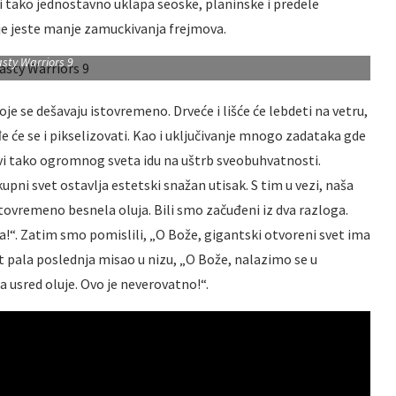
i tako jednostavno uklapa seoske, planinske i predele
e jeste manje zamuckivanja frejmova.
sty Warriors 9
e se dešavaju istovremeno. Drveće i lišće će lebdeti na vetru,
đe će se i pikselizovati. Kao i uključivanje mnogo zadataka gde
vi tako ogromnog sveta idu na uštrb sveobuhvatnosti.
upni svet ostavlja estetski snažan utisak. S tim u vezi, naša
stovremeno besnela oluja. Bili smo začuđeni iz dva razloga.
a!“. Zatim smo pomislili, „O Bože, gigantski otvoreni svet ima
 pala poslednja misao u nizu, „O Bože, nalazimo se u
 usred oluje. Ovo je neverovatno!“.