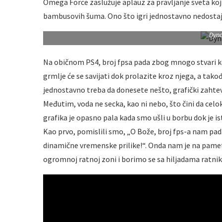
Omega Force zaslužuje aplauz za pravljanje sveta koj
bambusovih šuma. Ono što igri jednostavno nedostaj
Dyna
Na običnom PS4, broj fpsa pada zbog mnogo stvari koj
grmlje će se savijati dok prolazite kroz njega, a tako
jednostavno treba da donesete nešto, grafički zahte
Međutim, voda ne secka, kao ni nebo, što čini da celok
grafika je opasno pala kada smo ušli u borbu dok je i
Kao prvo, pomislili smo, „O Bože, broj fps-a nam pad
dinamične vremenske prilike!“. Onda nam je na pamet
ogromnoj ratnoj zoni i borimo se sa hiljadama ratnika