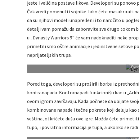
jeste i veličina postave likova. Developeri su ponovo p
Čak vredi pomenuti i vojnike. Iako ćete masakrirati n
da su njihovi modeli unapređeni i to naročito u pogle
detalji vam pomažu da zaboravite sve drugo tokom bo
u „Dynasty Warriors 9“ će vam nadoknaditi neke propus
primetili smo oštre animacije i jedinstvene setove pok
neprijateljskih trupa.
Dyna
Pored toga, developeri su proširili borbu iz pretho
kontranapada. Kontranapadi funkcionišu kao u „Arkha
ovom igrom završavaju. Kada počnete da ubijate svoj
kombinovane napade i tečne pokrete koji deluju kao d
veština, otkrićete dušu ove igre. Možda ćete primetiti 
tupo, i povratna informacija je tupa, a ukoliko se radi