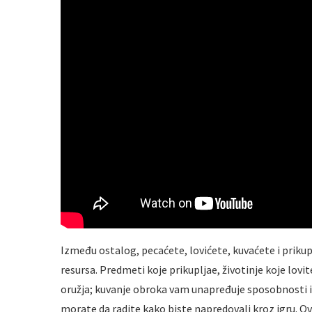
Između ostalog, pecaćete, lovićete, kuvaćete i priku
resursa. Predmeti koje prikupljae, životinje koje lovi
oružja; kuvanje obroka vam unapređuje sposobnosti i 
morate da radite kako biste napredovali kroz igru. Ove