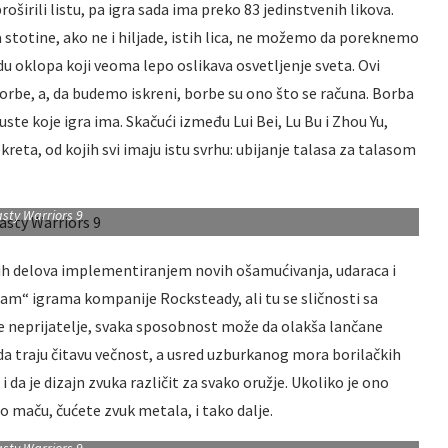
roširili listu, pa igra sada ima preko 83 jedinstvenih likova.
a stotine, ako ne i hiljade, istih lica, ne možemo da poreknemo
du oklopa koji veoma lepo oslikava osvetljenje sveta. Ovi
rbe, a, da budemo iskreni, borbe su ono što se računa. Borba
te koje igra ima. Skačući između Lui Bei, Lu Bu i Zhou Yu,
reta, od kojih svi imaju istu svrhu: ubijanje talasa za talasom
sty Warriors 9
dnih delova implementiranjem novih ošamućivanja, udaraca i
m“ igrama kompanije Rocksteady, ali tu se sličnosti sa
e neprijatelje, svaka sposobnost može da olakša lančane
a traju čitavu večnost, a usred uzburkanog mora borilačkih
i da je dizajn zvuka različit za svako oružje. Ukoliko je ono
 o maču, čućete zvuk metala, i tako dalje.