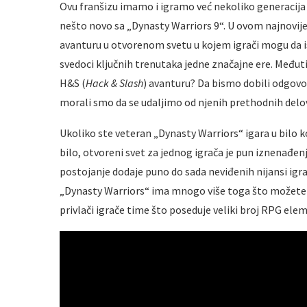
Ovu franšizu imamo i igramo već nekoliko generacija
nešto novo sa „Dynasty Warriors 9“. U ovom najnovijem
avanturu u otvorenom svetu u kojem igrači mogu da is
svedoci ključnih trenutaka jedne značajne ere. Međut
H&S (
Hack & Slash
) avanturu? Da bismo dobili odgovor 
morali smo da se udaljimo od njenih prethodnih delo
Ukoliko ste veteran „Dynasty Warriors“ igara u bilo
bilo, otvoreni svet za jednog igrača je pun iznenađe
postojanje dodaje puno do sada neviđenih nijansi igra
„Dynasty Warriors“ ima mnogo više toga što možete r
privlači igrače time što poseduje veliki broj RPG ele