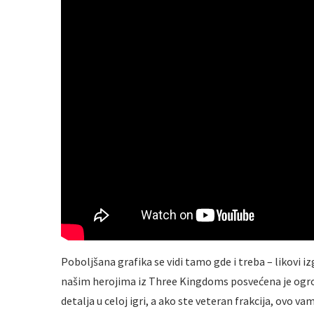
Poboljšana grafika se vidi tamo gde i treba – likovi iz
našim herojima iz Three Kingdoms posvećena je ogrom
detalja u celoj igri, a ako ste veteran frakcija, ovo v