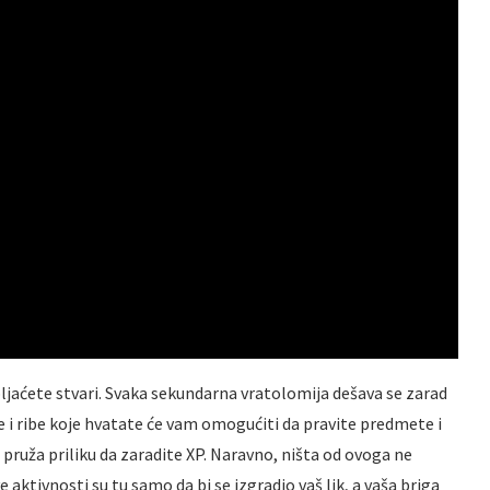
pljaćete stvari. Svaka sekundarna vratolomija dešava se zarad
te i ribe koje hvatate će vam omogućiti da pravite predmete i
pruža priliku da zaradite XP. Naravno, ništa od ovoga ne
 aktivnosti su tu samo da bi se izgradio vaš lik, a vaša briga