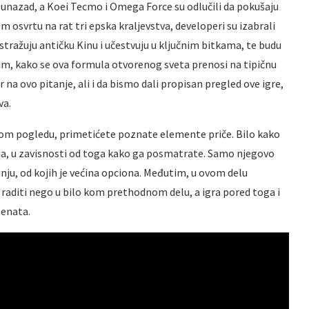
 unazad, a Koei Tecmo i Omega Force su odlučili da pokušaju
 osvrtu na rat tri epska kraljevstva, developeri su izabrali
tražuju antičku Kinu i učestvuju u ključnim bitkama, te budu
im, kako se ova formula otvorenog sveta prenosi na tipičnu
na ovo pitanje, ali i da bismo dali propisan pregled ove igre,
va.
 kom pogledu, primetićete poznate elemente priče. Bilo kako
nja, u zavisnosti od toga kako ga posmatrate. Samo njegovo
nju, od kojih je većina opciona. Međutim, u ovom delu
aditi nego u bilo kom prethodnom delu, a igra pored toga i
menata.