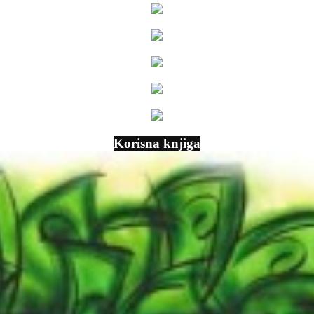
Korisna knjiga