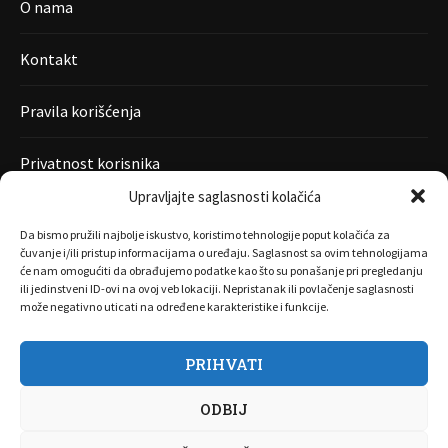
O nama
Kontakt
Pravila korišćenja
Privatnost korisnika
Upravljajte saglasnosti kolačića
Da bismo pružili najbolje iskustvo, koristimo tehnologije poput kolačića za
čuvanje i/ili pristup informacijama o uređaju. Saglasnost sa ovim tehnologijama
će nam omogućiti da obrađujemo podatke kao što su ponašanje pri pregledanju
ili jedinstveni ID-ovi na ovoj veb lokaciji. Nepristanak ili povlačenje saglasnosti
može negativno uticati na određene karakteristike i funkcije.
PRIHVATI
O nama
Marketing
Kontakt
FAQ
Privatnost korisnika
ODBIJ
Pravila korišćenja
Disclaimer
Copyright 2017 All Right Reserved by
Joombooz