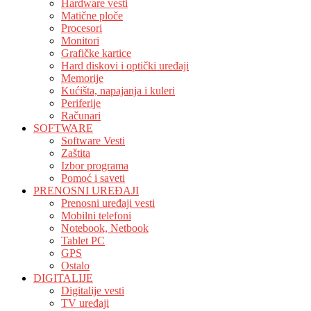
Hardware vesti
Matične ploče
Procesori
Monitori
Grafičke kartice
Hard diskovi i optički uređaji
Memorije
Kućišta, napajanja i kuleri
Periferije
Računari
SOFTWARE
Software Vesti
Zaštita
Izbor programa
Pomoć i saveti
PRENOSNI UREĐAJI
Prenosni uređaji vesti
Mobilni telefoni
Notebook, Netbook
Tablet PC
GPS
Ostalo
DIGITALIJE
Digitalije vesti
TV uređaji