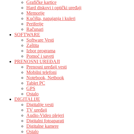
Grafičke kartice
Hard diskovi i optički uređaji
Memorije
Kućišta, napajanja i kuleri
Periferije
Računari
SOFTWARE
Software Vesti
Zaštita
Izbor programa
Pomoć i saveti
PRENOSNI UREĐAJI
Prenosni uređaji vesti
Mobilni telefoni
Notebook, Netbook
Tablet PC
GPS
Ostalo
DIGITALIJE
Digitalije vesti
TV uređaji
Audio-Video plejeri
Digitalni fotoaparati
Digitalne kamere
Ostalo