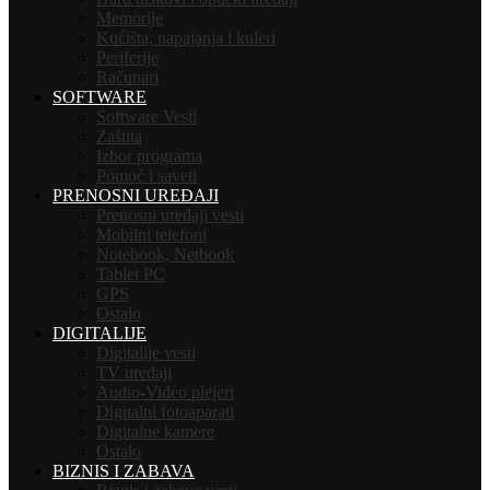
Memorije
Kućišta, napajanja i kuleri
Periferije
Računari
SOFTWARE
Software Vesti
Zaštita
Izbor programa
Pomoć i saveti
PRENOSNI UREĐAJI
Prenosni uređaji vesti
Mobilni telefoni
Notebook, Netbook
Tablet PC
GPS
Ostalo
DIGITALIJE
Digitalije vesti
TV uređaji
Audio-Video plejeri
Digitalni fotoaparati
Digitalne kamere
Ostalo
BIZNIS I ZABAVA