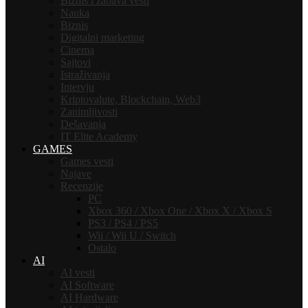
Biznis i zabava vesti
Nauka
Biznis
Digitalni marketing
Cinema
Sajtovi
Istraživanja
Intervju
Kriptovalute, Blockchain, Web3
Zanimljivosti
Dešavanja
IT Elite Academy
GAMES
Games vesti
Najave
Recenzije
PC
Xbox 360 / Xbox One / Xbox X / Xbox S
PS3 / PS4 / PS5
Wii / Wii U / Switch
Ostalo
AI
AI vesti
AI Software
AI Hardware