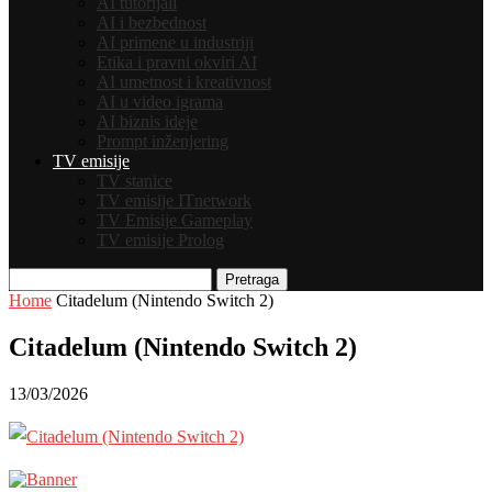
AI tutorijali
AI i bezbednost
AI primene u industriji
Etika i pravni okviri AI
AI umetnost i kreativnost
AI u video igrama
AI biznis ideje
Prompt inženjering
TV emisije
TV stanice
TV emisije ITnetwork
TV Emisije Gameplay
TV emisije Prolog
Pretraga
Home
Citadelum (Nintendo Switch 2)
Citadelum (Nintendo Switch 2)
13/03/2026