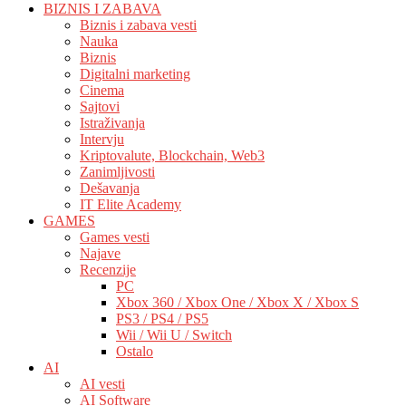
BIZNIS I ZABAVA
Biznis i zabava vesti
Nauka
Biznis
Digitalni marketing
Cinema
Sajtovi
Istraživanja
Intervju
Kriptovalute, Blockchain, Web3
Zanimljivosti
Dešavanja
IT Elite Academy
GAMES
Games vesti
Najave
Recenzije
PC
Xbox 360 / Xbox One / Xbox X / Xbox S
PS3 / PS4 / PS5
Wii / Wii U / Switch
Ostalo
AI
AI vesti
AI Software