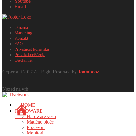
Youtube
Email
O nama
Marketing
Kontakt
FAQ
Privatnost korisnika
Pravila korišćenja
Disclaimer
Copyright 2017 All Right Reserved by
Joombooz
Nazad na vrh
HOME
HARDWARE
Hardware vesti
Matične ploče
Procesori
Monitori