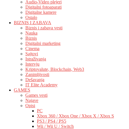
Audio-Video plejeri
Digitalni fotoaparati
Digitalne kamere
Ostalo
BIZNIS I ZABAVA
Biznis i zabava vesti
Nauka
Biznis
Digitalni marketing
Cinema
Sajtovi
Istraživanja
Intervju
Kriptovalute, Blockchain, Web3
Zanimljivosti
Dešavanja
IT Elite Academy
GAMES
Games vesti
Najave
Opisi
PC
Xbox 360 / Xbox One / Xbox X / Xbox S
PS3 / PS4 / PS5
Wii / Wii U / Switch