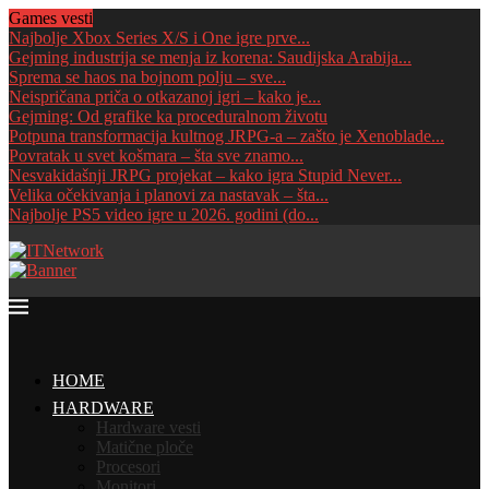
Games vesti
Najbolje Xbox Series X/S i One igre prve...
Gejming industrija se menja iz korena: Saudijska Arabija...
Sprema se haos na bojnom polju – sve...
Neispričana priča o otkazanoj igri – kako je...
Gejming: Od grafike ka proceduralnom životu
Potpuna transformacija kultnog JRPG-a – zašto je Xenoblade...
Povratak u svet košmara – šta sve znamo...
Nesvakidašnji JRPG projekat – kako igra Stupid Never...
Velika očekivanja i planovi za nastavak – šta...
Najbolje PS5 video igre u 2026. godini (do...
HOME
HARDWARE
Hardware vesti
Matične ploče
Procesori
Monitori