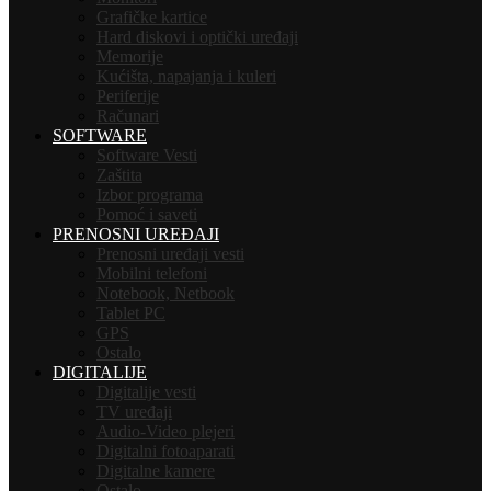
Grafičke kartice
Hard diskovi i optički uređaji
Memorije
Kućišta, napajanja i kuleri
Periferije
Računari
SOFTWARE
Software Vesti
Zaštita
Izbor programa
Pomoć i saveti
PRENOSNI UREĐAJI
Prenosni uređaji vesti
Mobilni telefoni
Notebook, Netbook
Tablet PC
GPS
Ostalo
DIGITALIJE
Digitalije vesti
TV uređaji
Audio-Video plejeri
Digitalni fotoaparati
Digitalne kamere
Ostalo