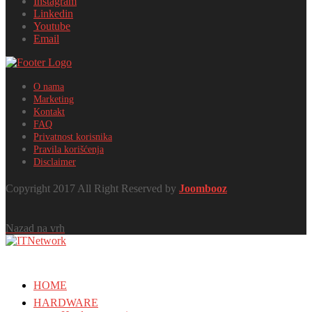
Instagram
Linkedin
Youtube
Email
O nama
Marketing
Kontakt
FAQ
Privatnost korisnika
Pravila korišćenja
Disclaimer
Copyright 2017 All Right Reserved by
Joombooz
Nazad na vrh
HOME
HARDWARE