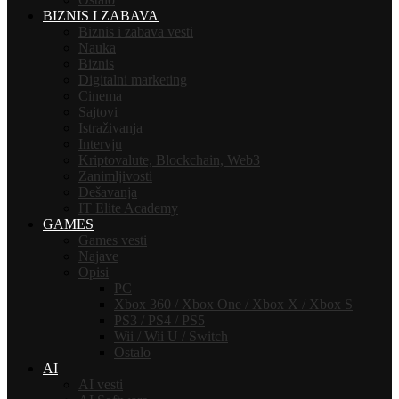
BIZNIS I ZABAVA
Biznis i zabava vesti
Nauka
Biznis
Digitalni marketing
Cinema
Sajtovi
Istraživanja
Intervju
Kriptovalute, Blockchain, Web3
Zanimljivosti
Dešavanja
IT Elite Academy
GAMES
Games vesti
Najave
Opisi
PC
Xbox 360 / Xbox One / Xbox X / Xbox S
PS3 / PS4 / PS5
Wii / Wii U / Switch
Ostalo
AI
AI vesti