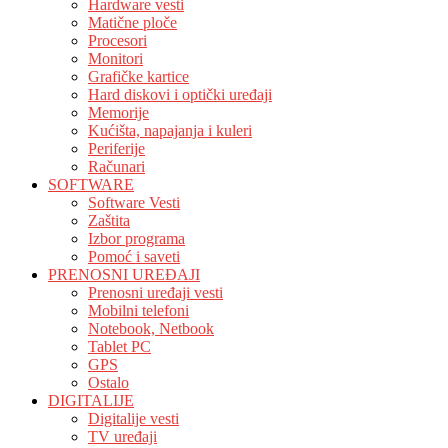
Hardware vesti
Matične ploče
Procesori
Monitori
Grafičke kartice
Hard diskovi i optički uređaji
Memorije
Kućišta, napajanja i kuleri
Periferije
Računari
SOFTWARE
Software Vesti
Zaštita
Izbor programa
Pomoć i saveti
PRENOSNI UREĐAJI
Prenosni uređaji vesti
Mobilni telefoni
Notebook, Netbook
Tablet PC
GPS
Ostalo
DIGITALIJE
Digitalije vesti
TV uređaji