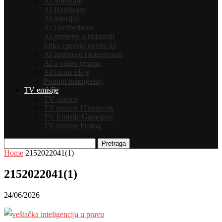
AI Software
AI Hardware
AI tutorijali
AI i bezbednost
AI primene u industriji
Etika i pravni okviri AI
AI umetnost i kreativnost
AI u video igrama
AI biznis ideje
Prompt inženjering
TV emisije
TV stanice
TV emisije ITnetwork
TV Emisije Gameplay
TV emisije Prolog
Pretraga
Home
2152022041(1)
2152022041(1)
24/06/2026