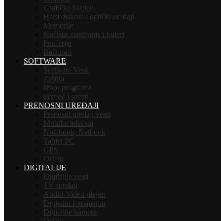
Grafičke kartice
Hard diskovi i optički uređaji
Memorije
Kućišta, napajanja i kuleri
Periferije
Računari
SOFTWARE
Software Vesti
Zaštita
Izbor programa
Pomoć i saveti
PRENOSNI UREĐAJI
Prenosni uređaji vesti
Mobilni telefoni
Notebook, Netbook
Tablet PC
GPS
Ostalo
DIGITALIJE
Digitalije vesti
TV uređaji
Audio-Video plejeri
Digitalni fotoaparati
Digitalne kamere
Ostalo