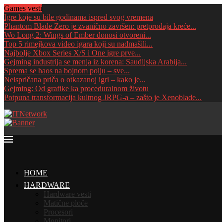
Games vesti
Igre koje su bile godinama ispred svog vremena
Phantom Blade Zero je zvanično završen: pretprodaja kreće...
Wo Long 2: Wings of Ember donosi otvoreni...
Top 5 rimejkova video igara koji su nadmašili...
Najbolje Xbox Series X/S i One igre prve...
Gejming industrija se menja iz korena: Saudijska Arabija...
Sprema se haos na bojnom polju – sve...
Neispričana priča o otkazanoj igri – kako je...
Gejming: Od grafike ka proceduralnom životu
Potpuna transformacija kultnog JRPG-a – zašto je Xenoblade...
HOME
HARDWARE
Hardware vesti
Matične ploče
Procesori
Monitori