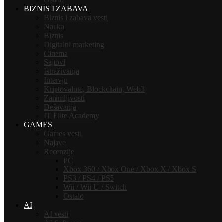
BIZNIS I ZABAVA
Biznis i zabava vesti
Nauka
Biznis
Digitalni marketing
Cinema
Sajtovi
Istraživanja
Intervju
Kriptovalute, Blockchain, Web3
Zanimljivosti
Dešavanja
IT Elite Academy
GAMES
Games vesti
Najave
Recenzije
PC
Xbox 360 / Xbox One / Xbox X / Xbox S
PS3 / PS4 / PS5
Wii / Wii U / Switch
Ostalo
AI
AI vesti