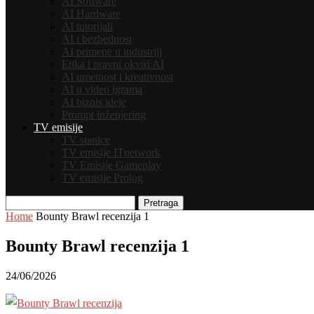
AI Software
AI Hardware
AI tutorijali
AI i bezbednost
AI primene u industriji
Etika i pravni okviri AI
AI umetnost i kreativnost
AI u video igrama
AI biznis ideje
Prompt inženjering
TV emisije
TV stanice
TV emisije ITnetwork
TV Emisije Gameplay
TV emisije Prolog
Pretraga
Home
Bounty Brawl recenzija 1
Bounty Brawl recenzija 1
24/06/2026