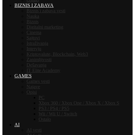
BIZNIS I ZABAVA
Biznis i zabava vesti
Nauka
Biznis
Digitalni marketing
Cinema
Sajtovi
Istraživanja
Intervju
Kriptovalute, Blockchain, Web3
Zanimljivosti
Dešavanja
IT Elite Academy
GAMES
Games vesti
Najave
Opisi
PC
Xbox 360 / Xbox One / Xbox X / Xbox S
PS3 / PS4 / PS5
Wii / Wii U / Switch
Ostalo
AI
AI vesti