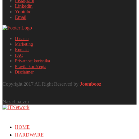
Instagram
Linkedin
Youtube
Email
O nama
Marketing
Kontakt
FAQ
Privatnost korisnika
Pravila korišćenja
Disclaimer
Copyright 2017 All Right Reserved by
Joombooz
Nazad na vrh
HOME
HARDWARE