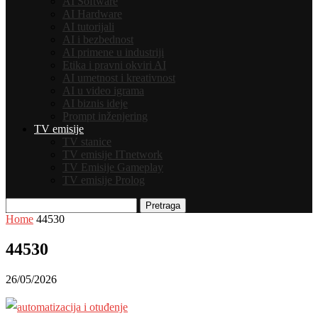
AI Software
AI Hardware
AI tutorijali
AI i bezbednost
AI primene u industriji
Etika i pravni okviri AI
AI umetnost i kreativnost
AI u video igrama
AI biznis ideje
Prompt inženjering
TV emisije
TV stanice
TV emisije ITnetwork
TV Emisije Gameplay
TV emisije Prolog
Pretraga
Home
44530
44530
26/05/2026