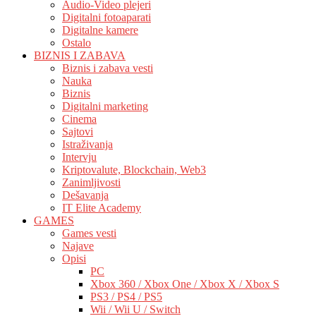
Audio-Video plejeri
Digitalni fotoaparati
Digitalne kamere
Ostalo
BIZNIS I ZABAVA
Biznis i zabava vesti
Nauka
Biznis
Digitalni marketing
Cinema
Sajtovi
Istraživanja
Intervju
Kriptovalute, Blockchain, Web3
Zanimljivosti
Dešavanja
IT Elite Academy
GAMES
Games vesti
Najave
Opisi
PC
Xbox 360 / Xbox One / Xbox X / Xbox S
PS3 / PS4 / PS5
Wii / Wii U / Switch