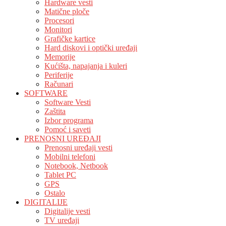
Hardware vesti
Matične ploče
Procesori
Monitori
Grafičke kartice
Hard diskovi i optički uređaji
Memorije
Kućišta, napajanja i kuleri
Periferije
Računari
SOFTWARE
Software Vesti
Zaštita
Izbor programa
Pomoć i saveti
PRENOSNI UREĐAJI
Prenosni uređaji vesti
Mobilni telefoni
Notebook, Netbook
Tablet PC
GPS
Ostalo
DIGITALIJE
Digitalije vesti
TV uređaji