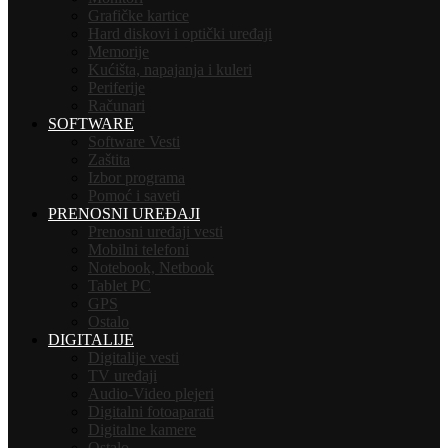
Grafičke kartice
Hard diskovi i optički uređaji
Memorije
Kućišta, napajanja i kuleri
Periferije
Računari
SOFTWARE
Software Vesti
Zaštita
Izbor programa
Pomoć i saveti
PRENOSNI UREĐAJI
Prenosni uređaji vesti
Mobilni telefoni
Notebook, Netbook
Tablet PC
GPS
Ostalo
DIGITALIJE
Digitalije vesti
TV uređaji
Audio-Video plejeri
Digitalni fotoaparati
Digitalne kamere
Ostalo