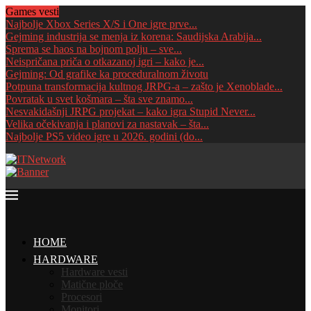
Games vesti
Najbolje Xbox Series X/S i One igre prve...
Gejming industrija se menja iz korena: Saudijska Arabija...
Sprema se haos na bojnom polju – sve...
Neispričana priča o otkazanoj igri – kako je...
Gejming: Od grafike ka proceduralnom životu
Potpuna transformacija kultnog JRPG-a – zašto je Xenoblade...
Povratak u svet košmara – šta sve znamo...
Nesvakidašnji JRPG projekat – kako igra Stupid Never...
Velika očekivanja i planovi za nastavak – šta...
Najbolje PS5 video igre u 2026. godini (do...
HOME
HARDWARE
Hardware vesti
Matične ploče
Procesori
Monitori