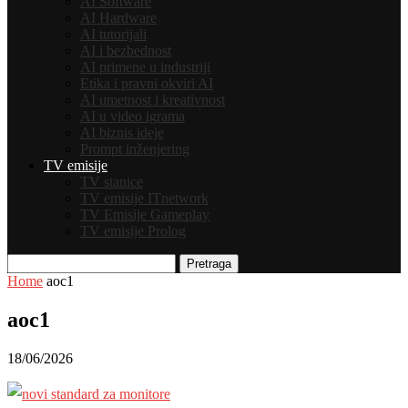
AI Software
AI Hardware
AI tutorijali
AI i bezbednost
AI primene u industriji
Etika i pravni okviri AI
AI umetnost i kreativnost
AI u video igrama
AI biznis ideje
Prompt inženjering
TV emisije
TV stanice
TV emisije ITnetwork
TV Emisije Gameplay
TV emisije Prolog
Pretraga
Home
aoc1
aoc1
18/06/2026