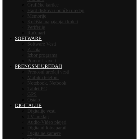
Grafičke kartice
Hard diskovi i optički uređaji
Memorije
Kućišta, napajanja i kuleri
Periferije
Računari
SOFTWARE
Software Vesti
Zaštita
Izbor programa
Pomoć i saveti
PRENOSNI UREĐAJI
Prenosni uređaji vesti
Mobilni telefoni
Notebook, Netbook
Tablet PC
GPS
Ostalo
DIGITALIJE
Digitalije vesti
TV uređaji
Audio-Video plejeri
Digitalni fotoaparati
Digitalne kamere
Ostalo