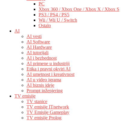
PC
Xbox 360 / Xbox One / Xbox X / Xbox S
PS3 / PS4 / PS5
Wii / Wii U / Switch
Ostalo
AI
AI vesti
AI Software
AI Hardware
AI tutorijali
AI i bezbednost
AI primene u industriji
Etika i pravni okviri AI
AI umetnost i kreativnost
AI u video igrama
AI biznis ideje
Prompt inženjering
TV emisije
TV stanice
TV emisije ITnetwork
TV Emisije Gameplay
TV emisije Prolog