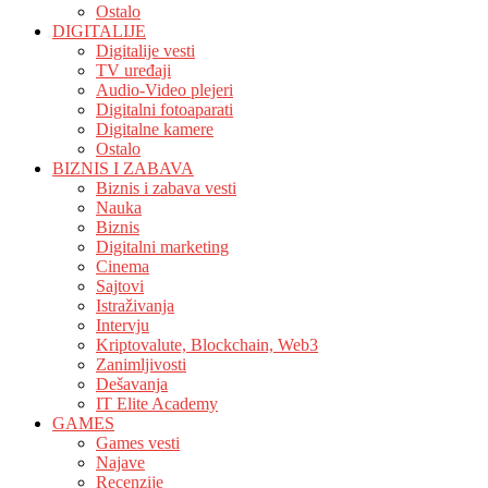
Ostalo
DIGITALIJE
Digitalije vesti
TV uređaji
Audio-Video plejeri
Digitalni fotoaparati
Digitalne kamere
Ostalo
BIZNIS I ZABAVA
Biznis i zabava vesti
Nauka
Biznis
Digitalni marketing
Cinema
Sajtovi
Istraživanja
Intervju
Kriptovalute, Blockchain, Web3
Zanimljivosti
Dešavanja
IT Elite Academy
GAMES
Games vesti
Najave
Recenzije