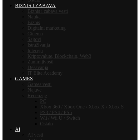
BIZNIS I ZABAVA
Biznis i zabava vesti
Nauka
Biznis
Digitalni marketing
Cinema
Sajtovi
Istraživanja
Intervju
Kriptovalute, Blockchain, Web3
Zanimljivosti
Dešavanja
IT Elite Academy
GAMES
Games vesti
Najave
Recenzije
PC
Xbox 360 / Xbox One / Xbox X / Xbox S
PS3 / PS4 / PS5
Wii / Wii U / Switch
Ostalo
AI
AI vesti