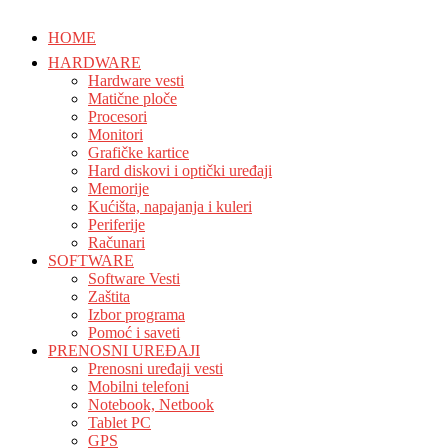
HOME
HARDWARE
Hardware vesti
Matične ploče
Procesori
Monitori
Grafičke kartice
Hard diskovi i optički uređaji
Memorije
Kućišta, napajanja i kuleri
Periferije
Računari
SOFTWARE
Software Vesti
Zaštita
Izbor programa
Pomoć i saveti
PRENOSNI UREĐAJI
Prenosni uređaji vesti
Mobilni telefoni
Notebook, Netbook
Tablet PC
GPS