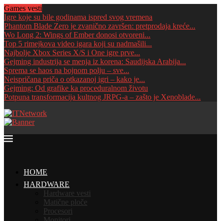
Games vesti
Igre koje su bile godinama ispred svog vremena
Phantom Blade Zero je zvanično završen: pretprodaja kreće...
Wo Long 2: Wings of Ember donosi otvoreni...
Top 5 rimejkova video igara koji su nadmašili...
Najbolje Xbox Series X/S i One igre prve...
Gejming industrija se menja iz korena: Saudijska Arabija...
Sprema se haos na bojnom polju – sve...
Neispričana priča o otkazanoj igri – kako je...
Gejming: Od grafike ka proceduralnom životu
Potpuna transformacija kultnog JRPG-a – zašto je Xenoblade...
HOME
HARDWARE
Hardware vesti
Matične ploče
Procesori
Monitori