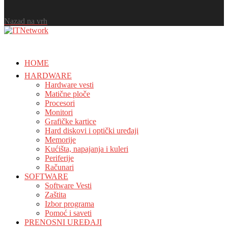
Nazad na vrh
HOME
HARDWARE
Hardware vesti
Matične ploče
Procesori
Monitori
Grafičke kartice
Hard diskovi i optički uređaji
Memorije
Kućišta, napajanja i kuleri
Periferije
Računari
SOFTWARE
Software Vesti
Zaštita
Izbor programa
Pomoć i saveti
PRENOSNI UREĐAJI