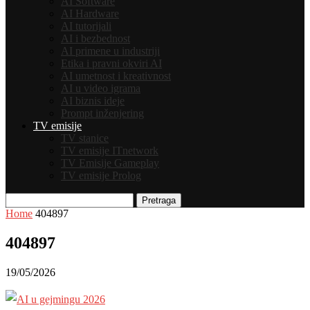
AI Software
AI Hardware
AI tutorijali
AI i bezbednost
AI primene u industriji
Etika i pravni okviri AI
AI umetnost i kreativnost
AI u video igrama
AI biznis ideje
Prompt inženjering
TV emisije
TV stanice
TV emisije ITnetwork
TV Emisije Gameplay
TV emisije Prolog
Pretraga
Home
404897
404897
19/05/2026