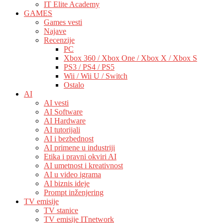
IT Elite Academy
GAMES
Games vesti
Najave
Recenzije
PC
Xbox 360 / Xbox One / Xbox X / Xbox S
PS3 / PS4 / PS5
Wii / Wii U / Switch
Ostalo
AI
AI vesti
AI Software
AI Hardware
AI tutorijali
AI i bezbednost
AI primene u industriji
Etika i pravni okviri AI
AI umetnost i kreativnost
AI u video igrama
AI biznis ideje
Prompt inženjering
TV emisije
TV stanice
TV emisije ITnetwork