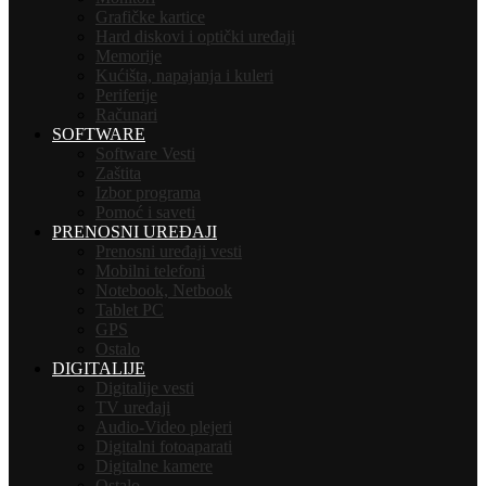
Grafičke kartice
Hard diskovi i optički uređaji
Memorije
Kućišta, napajanja i kuleri
Periferije
Računari
SOFTWARE
Software Vesti
Zaštita
Izbor programa
Pomoć i saveti
PRENOSNI UREĐAJI
Prenosni uređaji vesti
Mobilni telefoni
Notebook, Netbook
Tablet PC
GPS
Ostalo
DIGITALIJE
Digitalije vesti
TV uređaji
Audio-Video plejeri
Digitalni fotoaparati
Digitalne kamere
Ostalo