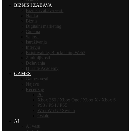
BIZNIS I ZABAVA
Biznis i zabava vesti
Nauka
Biznis
Digitalni marketing
Cinema
Sajtovi
Istraživanja
Intervju
Kriptovalute, Blockchain, Web3
Zanimljivosti
Dešavanja
IT Elite Academy
GAMES
Games vesti
Najave
Recenzije
PC
Xbox 360 / Xbox One / Xbox X / Xbox S
PS3 / PS4 / PS5
Wii / Wii U / Switch
Ostalo
AI
AI vesti