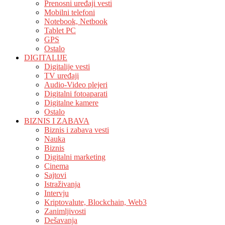
Prenosni uređaji vesti
Mobilni telefoni
Notebook, Netbook
Tablet PC
GPS
Ostalo
DIGITALIJE
Digitalije vesti
TV uređaji
Audio-Video plejeri
Digitalni fotoaparati
Digitalne kamere
Ostalo
BIZNIS I ZABAVA
Biznis i zabava vesti
Nauka
Biznis
Digitalni marketing
Cinema
Sajtovi
Istraživanja
Intervju
Kriptovalute, Blockchain, Web3
Zanimljivosti
Dešavanja