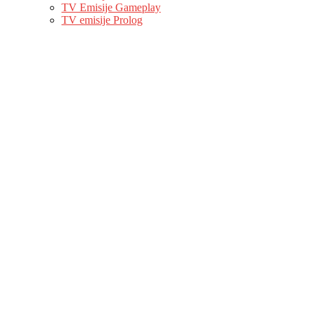
TV Emisije Gameplay
TV emisije Prolog