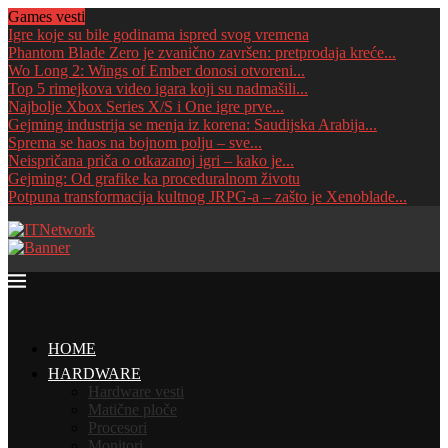
Games vesti
Igre koje su bile godinama ispred svog vremena
Phantom Blade Zero je zvanično završen: pretprodaja kreće...
Wo Long 2: Wings of Ember donosi otvoreni...
Top 5 rimejkova video igara koji su nadmašili...
Najbolje Xbox Series X/S i One igre prve...
Gejming industrija se menja iz korena: Saudijska Arabija...
Sprema se haos na bojnom polju – sve...
Neispričana priča o otkazanoj igri – kako je...
Gejming: Od grafike ka proceduralnom životu
Potpuna transformacija kultnog JRPG-a – zašto je Xenoblade...
HOME
HARDWARE
Hardware vesti
Matične ploče
Procesori
Monitori