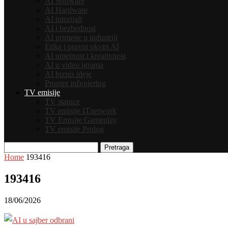
AI Software
AI Hardware
AI tutorijali
AI i bezbednost
AI primene u industriji
Etika i pravni okviri AI
AI umetnost i kreativnost
AI u video igrama
AI biznis ideje
Prompt inženjering
TV emisije
TV stanice
TV emisije ITnetwork
TV Emisije Gameplay
TV emisije Prolog
Pretraga
Home
193416
193416
18/06/2026