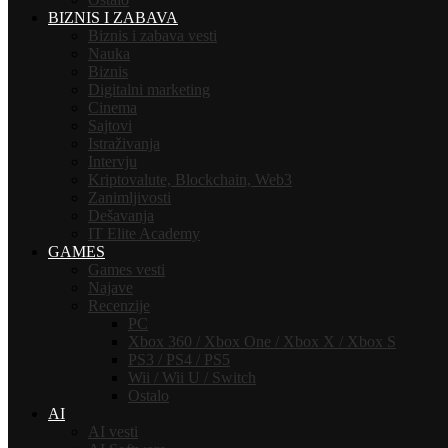
BIZNIS I ZABAVA
Biznis i zabava vesti
Nauka
Biznis
Digitalni marketing
Cinema
Sajtovi
Istraživanja
Intervju
Kriptovalute, Blockchain, Web3
Zanimljivosti
Dešavanja
IT Elite Academy
GAMES
Games vesti
Najave
Recenzije
PC
Xbox 360 / Xbox One / Xbox X / Xbox S
PS3 / PS4 / PS5
Wii / Wii U / Switch
Ostalo
AI
AI vesti