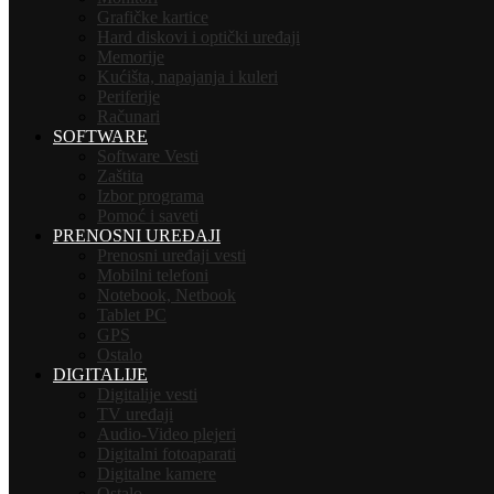
Grafičke kartice
Hard diskovi i optički uređaji
Memorije
Kućišta, napajanja i kuleri
Periferije
Računari
SOFTWARE
Software Vesti
Zaštita
Izbor programa
Pomoć i saveti
PRENOSNI UREĐAJI
Prenosni uređaji vesti
Mobilni telefoni
Notebook, Netbook
Tablet PC
GPS
Ostalo
DIGITALIJE
Digitalije vesti
TV uređaji
Audio-Video plejeri
Digitalni fotoaparati
Digitalne kamere
Ostalo