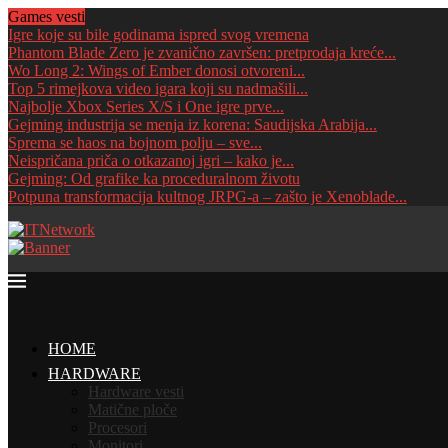
Games vesti
Igre koje su bile godinama ispred svog vremena
Phantom Blade Zero je zvanično završen: pretprodaja kreće...
Wo Long 2: Wings of Ember donosi otvoreni...
Top 5 rimejkova video igara koji su nadmašili...
Najbolje Xbox Series X/S i One igre prve...
Gejming industrija se menja iz korena: Saudijska Arabija...
Sprema se haos na bojnom polju – sve...
Neispričana priča o otkazanoj igri – kako je...
Gejming: Od grafike ka proceduralnom životu
Potpuna transformacija kultnog JRPG-a – zašto je Xenoblade...
HOME
HARDWARE
Hardware vesti
Matične ploče
Procesori
Monitori