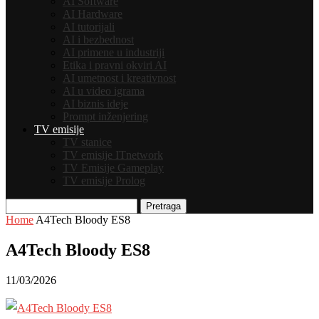
AI Software
AI Hardware
AI tutorijali
AI i bezbednost
AI primene u industriji
Etika i pravni okviri AI
AI umetnost i kreativnost
AI u video igrama
AI biznis ideje
Prompt inženjering
TV emisije
TV stanice
TV emisije ITnetwork
TV Emisije Gameplay
TV emisije Prolog
Pretraga
Home
A4Tech Bloody ES8
A4Tech Bloody ES8
11/03/2026