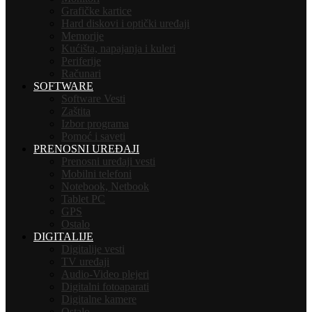
Grafičke kartice
Hard diskovi i optički uređaji
Memorije
Kućišta, napajanja i kuleri
Periferije
Računari
SOFTWARE
Software Vesti
Zaštita
Izbor programa
Pomoć i saveti
PRENOSNI UREĐAJI
Prenosni uređaji vesti
Mobilni telefoni
Notebook, Netbook
Tablet PC
GPS
Ostalo
DIGITALIJE
Digitalije vesti
TV uređaji
Audio-Video plejeri
Digitalni fotoaparati
Digitalne kamere
Ostalo