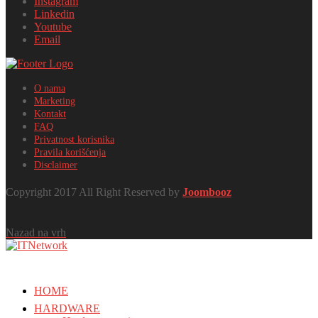
Instagram
Linkedin
Youtube
Email
O nama
Marketing
Kontakt
FAQ
Privatnost korisnika
Pravila korišćenja
Disclaimer
Copyright 2017 All Right Reserved by
Joombooz
Nazad na vrh
HOME
HARDWARE