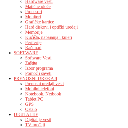
Hardware vesti
Matične ploče
Procesori
Monitori
Grafičke kartice
Hard diskovi i optički uređaji
Memorije
Kućišta, napajanja i kuleri
Periferije
Računari
SOFTWARE
Software Vesti
Zaštita
Izbor programa
Pomoć i saveti
PRENOSNI UREĐAJI
Prenosni uređaji vesti
Mobilni telefoni
Notebook, Netbook
Tablet PC
GPS
Ostalo
DIGITALIJE
Digitalije vesti
TV uređaji