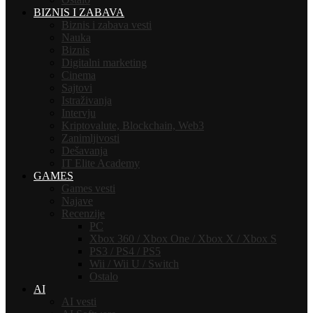
BIZNIS I ZABAVA
Biznis i zabava vesti
Nauka
Biznis
Digitalni marketing
Cinema
Sajtovi
Istraživanja
Intervju
Kriptovalute, Blockchain, Web3
Zanimljivosti
Dešavanja
IT Elite Academy
GAMES
Games vesti
Najave
Recenzije
PC
Xbox 360 / Xbox One / Xbox X / Xbox S
PS3 / PS4 / PS5
Wii / Wii U / Switch
Ostalo
AI
AI vesti