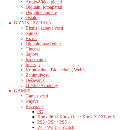
Audio-Video plejeri
Digitalni fotoaparati
Digitalne kamere
Ostalo
BIZNIS I ZABAVA
Biznis i zabava vesti
Nauka
Biznis
Digitalni marketing
Cinema
Sajtovi
Istraživanja
Intervju
Kriptovalute, Blockchain, Web3
Zanimljivosti
Dešavanja
IT Elite Academy
GAMES
Games vesti
Najave
Recenzije
PC
Xbox 360 / Xbox One / Xbox X / Xbox S
PS3 / PS4 / PS5
Wii / Wii U / Switch