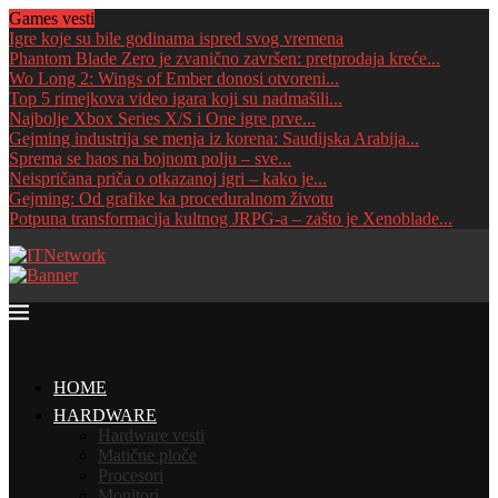
Games vesti
Igre koje su bile godinama ispred svog vremena
Phantom Blade Zero je zvanično završen: pretprodaja kreće...
Wo Long 2: Wings of Ember donosi otvoreni...
Top 5 rimejkova video igara koji su nadmašili...
Najbolje Xbox Series X/S i One igre prve...
Gejming industrija se menja iz korena: Saudijska Arabija...
Sprema se haos na bojnom polju – sve...
Neispričana priča o otkazanoj igri – kako je...
Gejming: Od grafike ka proceduralnom životu
Potpuna transformacija kultnog JRPG-a – zašto je Xenoblade...
HOME
HARDWARE
Hardware vesti
Matične ploče
Procesori
Monitori